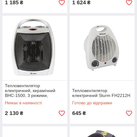
1 185
1 624
₴
₴
Тепловентилятор
електричний, керамічний
Тепловентилятор
BHС-1500, 3 режими,
електричний Sturm FH2212H
вентилятор, нагрівання 750-
Немає в наявності
Готово до відправки
1500 Вт MTX (964169)
2 130
645
₴
₴