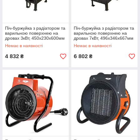
Піч-буржуйка з радіатором та
Піч-буржуйка з радіатором та
варильною поверхнею на
варильною поверхнею на
дровах 3кВт, 450х230х600мм
дровах 7кВт, 496х346х667мм
СИЛА (13893)
СИЛА (13894)
Немає в наявності
Немає в наявності
4 832
6 802
₴
₴