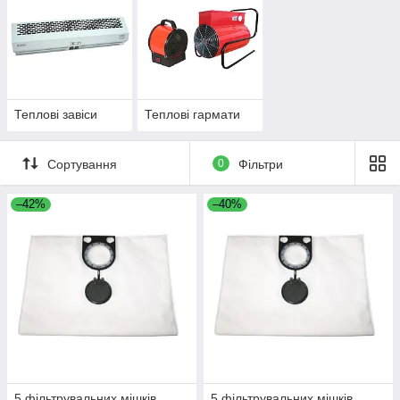
Теплові завіси
Теплові гармати
Сортування
0
Фільтри
–42%
–40%
5 фільтрувальних мішків
5 фільтрувальних мішків