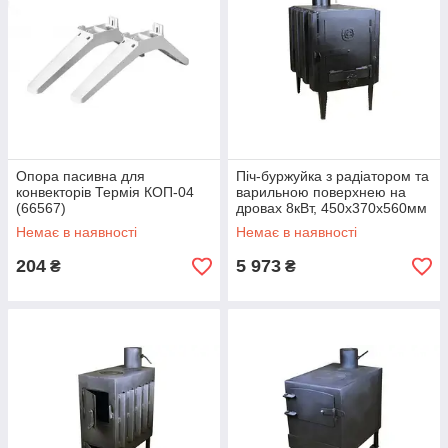
Опора пасивна для
Піч-буржуйка з радіатором та
конвекторів Термія КОП-04
варильною поверхнею на
(66567)
дровах 8кВт, 450х370х560мм
СИЛА (13892)
Немає в наявності
Немає в наявності
204
5 973
₴
₴