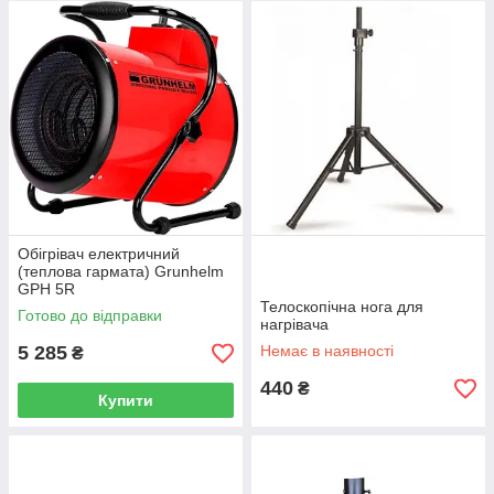
Обігрівач електричний
(теплова гармата) Grunhelm
GPH 5R
Телоскопічна нога для
Готово до відправки
нагрівача
5 285
Немає в наявності
₴
440
₴
Купити