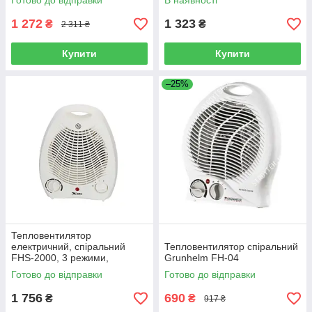
Готово до відправки
В наявності
1 272
1 323
₴
₴
2 311 ₴
Купити
Купити
–25%
Тепловентилятор
електричний, спіральний
Тепловентилятор спіральний
FHS-2000, 3 режими,
Grunhelm FH-04
нагрівання 1000/2000 Вт MTX
Готово до відправки
Готово до відправки
(964139)
1 756
690
₴
₴
917 ₴