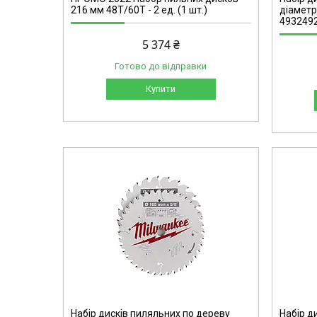
216 мм 48T/60T - 2 ед. (1 шт.)
діаметр
493249
5 374 ₴
Готово до відправки
Купити
4932479804
Набір дисків пиляльних по дереву
Набір д