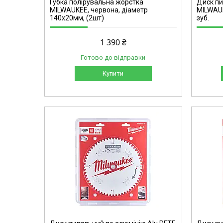
Губка полірувальна жорстка
Диск пи
MILWAUKEE, червона, діаметр
MILWAUK
140x20мм, (2шт)
зуб.
1 390 ₴
Готово до відправки
Купити
4932471300