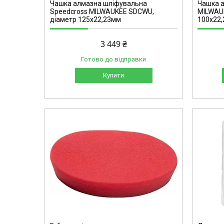
Чашка алмазна шліфувальна
Чашка 
Speedcross MILWAUKEE SDCWU,
MILWAUK
діаметр 125х22,23мм
100х22
3 449 ₴
Готово до відправки
Купити
4932471323