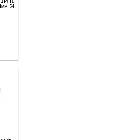
lu PFTE
4мм, 54