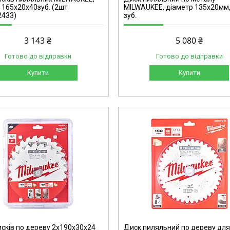
 165х20х40зуб. (2шт
MILWAUKEE, діаметр 135х20мм,
2433)
зуб.
3 143 ₴
5 080 ₴
Готово до відправки
Готово до відправки
Купити
Купити
4932471314
исків по дереву 2x190x30x24
Диск пиляльний по дереву дл