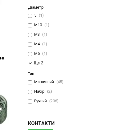
Діаметр
5
1
М10
1
М3
1
М4
1
М5
1
НІ
Ще 2
Тип
Машинний
45
Набір
2
Ручний
206
КОНТАКТИ