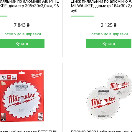
ляльний по алюмінію Alu PFTE
Диск пиляльний по алюмінію A
EE, діаметр 305х30х3,0мм, 96
MILWAUKEE, діаметр 184х30х2,
зуб.
7 843 ₴
2 125 ₴
Готово до відправки
Готово до відправки
Купити
Купити
4932479574