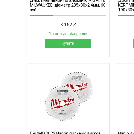
Диск пиляльний по алюмінію Alu PFTE
Диск пи
MILWAUKEE, діаметр 235х30х2,4мм, 60
KERF MI
зуб.
190х30х
3 162 ₴
Готово до відправки
Купити
4932492433
ПРОМО 2022 Набор пильних дисков
Набір д