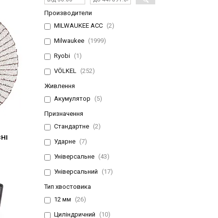
Производители
MILWAUKEE ACC
2
Milwaukee
1999
Ryobi
1
VÖLKEL
252
Живлення
Акумулятор
5
Призначення
Стандартне
2
НІ
Ударне
7
Універсальне
43
Універсальний
17
Тип хвостовика
12 мм
26
Циліндричний
10