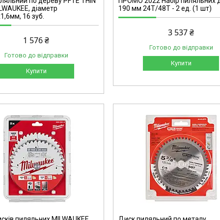
ляльний по дереву PFTE THIN
ПРОМО 2022 Набір пиляльних д
LWAUKEE, діаметр
190 мм 24T/48T - 2 ед. (1 шт)
1,6мм, 16 зуб.
3 537 ₴
1 576 ₴
Готово до відправки
Готово до відправки
Купити
Купити
48404075
исків пиляльних MILWAUKEE,
Диск пиляльний по металу