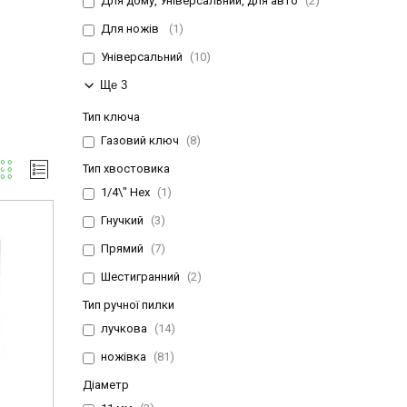
Для дому, Універсальний, для авто
2
Для ножів
1
Універсальний
10
Ще 3
Тип ключа
Газовий ключ
8
Тип хвостовика
1/4\" Hex
1
Гнучкий
3
Прямий
7
Шестигранний
2
Тип ручної пилки
лучкова
14
ножівка
81
Діаметр