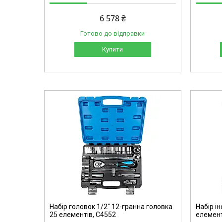
6 578 ₴
Готово до відправки
Купити
C4094
Набір головок 1/2" 12-гранна головка
Набір ін
25 елементів, C4552
елемент