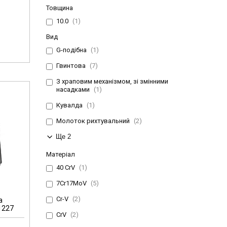
Товщина
10.0
1
Вид
G-подібна
1
Гвинтова
7
З храповим механізмом, зі змінними
насадками
1
Кувалда
1
Молоток рихтувальний
2
Ще 2
Матеріал
40 CrV
1
7Cr17MoV
5
Cr-V
2
а
C1227
CrV
2