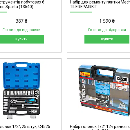
нструментів побутових 6
Набір для ремонту плитки Mec
ів Sparta (13540)
TILEREPAIRKIT
387 ₴
1 590 ₴
Готово до відправки
Готово до відправки
Купити
Купити
C4530
ловок 1/2", 25 штук, C4525
Набір головок 1/2" 12-гранна г