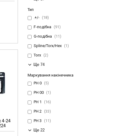
Тип
.+/-
18
F-подібна
91
G-подібна
11
Spline/Torx/Hex
1
Torx
2
Ще 74
Маркування накінечника
PH 0
5
PH 00
1
PH 1
16
PH 2
33
х 4-24
PH 3
11
224
Ще 22