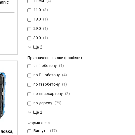
11 мм
2
hanic
11.0
3
18.0
1
29.0
1
30.0
1
Ще 2
Призначення пилки (ножівки)
з пінобетону
1
по Пінобетону
4
по газобетону
1
по гіпсокартону
2
по дереву
79
Ще 1
Форма леза
Вигнута
17
оловка,