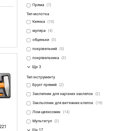
Пряма
7
Тип молотка
Киянка
10
муляра
4
обценьки
3
покрівельний
5
покрівельника
3
Ще 3
Тип інструменту
Брухт прямий
2
Заклепник для нарізних заклепок
2
Закльопник для витяжних клепок
19
Лом-цвяхосмик
14
Мультитул
2
1221
Ще 17