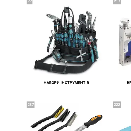
77
217
НАБОРИ ІНСТРУМЕНТІВ
К
237
222