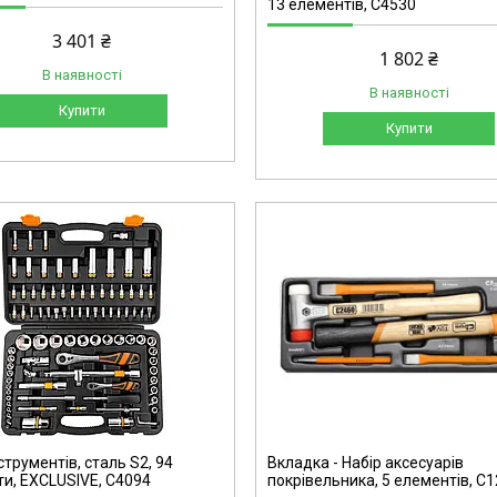
13 елементів, C4530
3 401 ₴
1 802 ₴
В наявності
В наявності
Купити
Купити
C1221
струментів, сталь S2, 94
Вкладка - Набір аксесуарів
и, EXCLUSIVE, C4094
покрівельника, 5 елементів, C