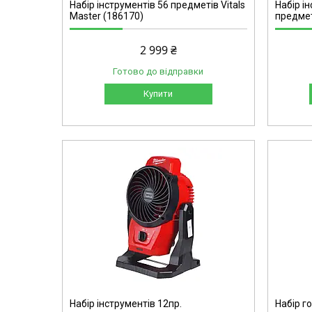
Набір інструментів 56 предметів Vitals
Набір і
Master (186170)
предмет
2 999 ₴
Готово до відправки
Купити
C4525
Набір інструментів 12пр.
Набір го