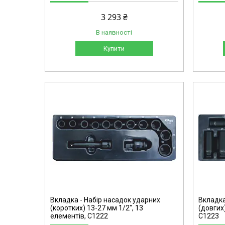
3 293 ₴
В наявності
Купити
C1223
Вкладка - Набір насадок ударних
Вкладка
(коротких) 13-27 мм 1/2", 13
(довгих)
елементів, C1222
C1223