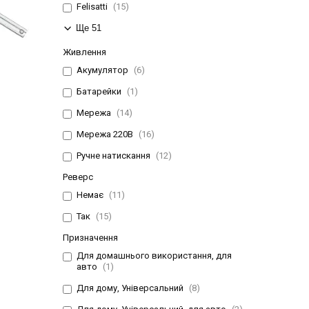
Felisatti
15
Ще 51
Живлення
Акумулятор
6
Батарейки
1
Мережа
14
Мережа 220В
16
Ручне натискання
12
Реверс
Немає
11
Так
15
Призначення
Для домашнього використання, для
авто
1
Для дому, Універсальний
8