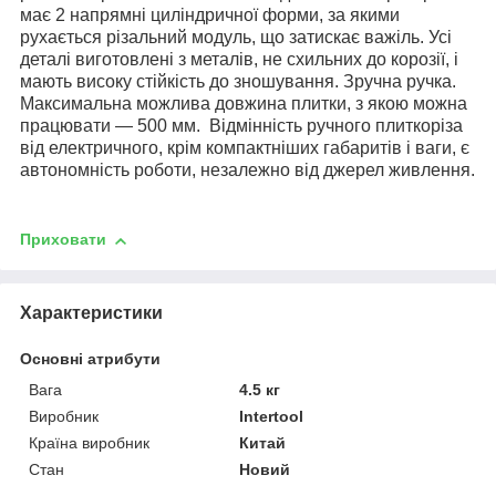
має 2 напрямні циліндричної форми, за якими
рухається різальний модуль, що затискає важіль. Усі
деталі виготовлені з металів, не схильних до корозії, і
мають високу стійкість до зношування. Зручна ручка.
Максимальна можлива довжина плитки, з якою можна
працювати — 500 мм. Відмінність ручного плиткоріза
від електричного, крім компактніших габаритів і ваги, є
автономність роботи, незалежно від джерел живлення.
Приховати
Характеристики
Основні атрибути
Вага
4.5 кг
Виробник
Intertool
Країна виробник
Китай
Стан
Новий