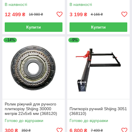
В наявності
В наявності
12 499
3 199
₴
₴
16 980 ₴
4 166 ₴
Купити
Купити
–14%
–9%
Ролик ріжучий для ручного
плиткорізу Shijing 30000
Плиткоріз ручний Shijing 3051
метрів 22х5х6 мм (368120)
(368110)
Готово до відправки
Готово до відправки
300
6 800
₴
₴
350 ₴
7 499 ₴