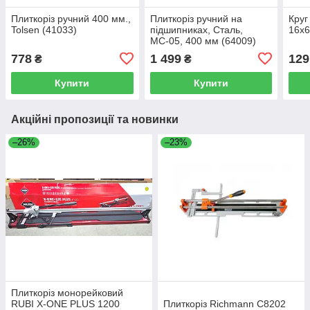
Плиткоріз ручний 400 мм.,
Плиткоріз ручний на
Круг
Tolsen (41033)
підшипниках, Сталь,
16x6
МС-05, 400 мм (64009)
778
1 499
129
₴
₴
Купити
Купити
Акційні пропозиції та новинки
–26%
–23%
Плиткоріз монорейковий
RUBI X-ONE PLUS 1200
Плиткоріз Richmann C8202