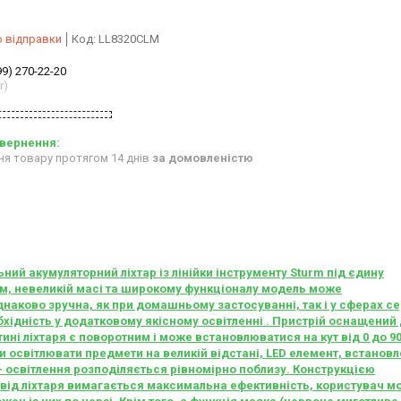
о відправки
Код:
LL8320CLM
99) 270-22-20
r)
ня товару протягом 14 днів
за домовленістю
ьний акумуляторний ліхтар із лінійки інструменту Sturm під єдину
м, невеликій масі та широкому функціоналу модель може
наково зручна, як при домашньому застосуванні, так і у сферах се
обхідність у додатковому якісному освітленні . Пристрій оснащений
ині ліхтаря є поворотним і може встановлюватися на кут від 0 до 9
 освітлювати предмети на великій відстані, LED елемент, встановл
– освітлення розподіляється рівномірно поблизу. Конструкцією
и від ліхтаря вимагається максимальна ефективність, користувач м