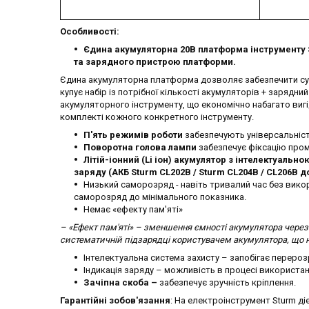
Особливості:
Єдина акумуляторна 20В платформа інструменту
та зарядного пристрою платформи.
Єдина акумуляторна платформа дозволяє забезпечити суміс
купує набір із потрібної кількості акумуляторів + зарядни
акумуляторного інструменту, що економічно набагато вигі
комплекті кожного конкретного інструменту.
П'ять режимів роботи
забезпечують універсальніс
Поворотна голова лампи
забезпечує фіксацію пром
Літій-іонний (
Li
іон
) акумулятор з інтелектуально
заряду
(
A
КБ
Sturm
CL
202
B
/
Sturm
CL
204
B
/
CL
206
B
до
Низький саморозряд - навіть тривалий час без вико
саморозряд до мінімального показника.
Немає «ефекту пам'яті»
– «Ефект пам'яті» – зменшення ємності акумулятора чере
систематичній підзарядці користувачем акумулятора, що 
Інтелектуальна система захисту – запобігає перероз
Індикація заряду – можливість в процесі використа
Зачіпна скоба –
забезпечує зручність кріплення.
Гарантійні зобов'язання
: На електроінструмент Sturm діє