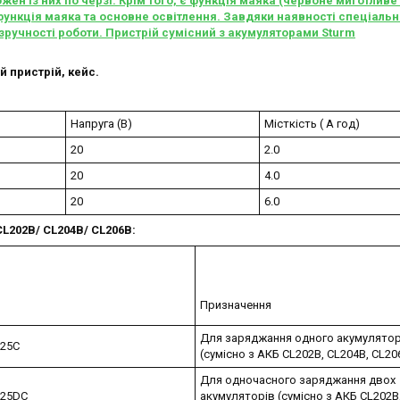
ен із них по черзі. Крім того, є функція маяка (червоне миготливе 
функція маяка та основне освітлення. Завдяки наявності спеціальн
 зручності роботи. Пристрій сумісний з акумуляторами Sturm
 пристрій, кейс.
Напруга (В)
Місткість ( А год)
20
2.0
20
4.0
20
6.0
CL202
B/
CL204
B/
CL206
B:
Призначення
Для заряджання одного акумулято
025С
(сумісно з АКБ CL202B, CL204B, CL20
Для одночасного заряджання двох
025DС
акумуляторів (сумісно з АКБ CL202B