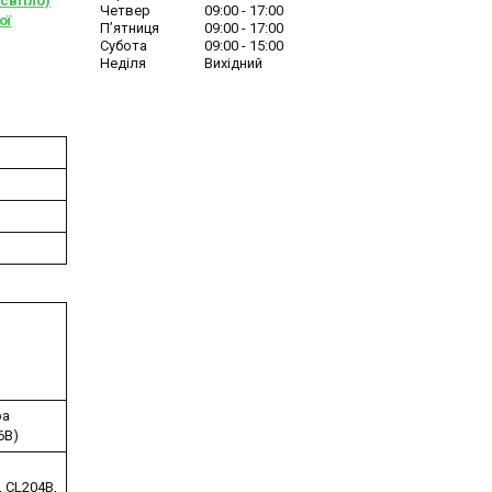
світло)
Четвер
09:00
17:00
ої
Пʼятниця
09:00
17:00
Субота
09:00
15:00
Неділя
Вихідний
ра
6B)
, CL204B,