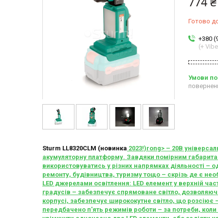
774 ₴
Готово д
+380 (
(+ Vibe
повернен
Sturm
LL8320
CLM (новинка
2023!)rong> – 20В універсал
акумуляторну платформу. Завдяки помірним габарита
використовуватись у різних напрямках діяльності – од
ремонту, будівництва, туризму тощо – скрізь де є не
LED джерелами освітлення: LED елемент у верхній част
градусів – забезпечує спрямоване світло, дозволяючи
корпусі, забезпечує ширококутне світло, що розсіює 
передбачено п'ять режимів роботи – за потреби, кол