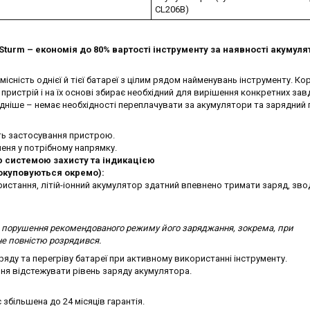
CL206B)
Sturm
– економія до 80% вартості інструменту за наявності акумуля
ність однієї й тієї батареї з цілим рядом найменувань інструменту. Ко
й пристрій і на їх основі збирає необхідний для вирішення конкретних зав
дніше – немає необхідності переплачувати за акумулятори та зарядний 
ть застосування пристрою.
еня у потрібному напрямку.
ю системою захисту та індикацією
куповуються окремо):
ристання, літій-іонний акумулятор здатний впевнено тримати заряд, зво
з порушення рекомендованого режиму його заряджання, зокрема, при
не повністю розрядився.
ряду та перегріву батареї при активному використанні інструменту.
ння відстежувати рівень заряду акумулятора.
 збільшена до 24 місяців гарантія.