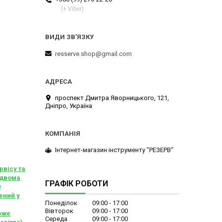
(+ Viber)
resserve.shop@gmail.com
проспект Дмитра Яворницького, 121,
Дніпро, Україна
Інтернет-магазин інструменту "РЕЗЕРВ"
рвісу та
 двома
ГРАФІК РОБОТИ
0
ений у
Понеділок
09:00
17:00
Вівторок
09:00
17:00
оже
Середа
09:00
17:00