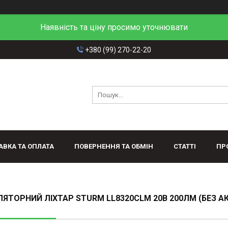
Наявність та ціну просимо уточнювати
+380 (99) 270-22-20
АВКА ТА ОПЛАТА
ПОВЕРНЕННЯ ТА ОБМІН
СТАТТІ
ПР
ЯТОРНИЙ ЛІХТАР STURM LL8320CLM 20В 200ЛМ (БЕЗ АК