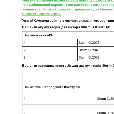
увімкнути одночасно два LED елементи, або задіяти кож
та комбінований варіант, коли одночасно активовані 
зачіпної скоби, ліхтар можна підвішувати для більшої
CL202B/CL204B/CL206B.
Увага! Комплектація не включає: акумулятор, зарядний
Варіанти акумуляторів для ліхтаря
Sturm
LL8320
CLM:
Найменування АКБ
1
Sturm CL202B
2
Sturm CL204B
3
Sturm CL206B
Варіанти зарядних пристроїв для акумуляторів
Sturm
Найменування зарядного пристрою
1
Sturm CL2
2
Sturm CL2