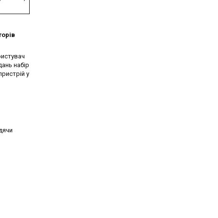
торів
ристувач
дань набір
пристрій у
дячи