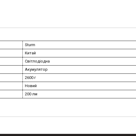
Sturm
Китай
Світлодіодна
Акумулятор
2600 г
Новий
200 лм