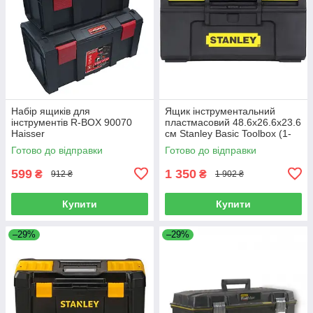
Набір ящиків для
Ящик інструментальний
інструментів R-BOX 90070
пластмасовий 48.6x26.6x23.6
Haisser
см Stanley Basic Toolbox (1-
79-217)
Готово до відправки
Готово до відправки
599
1 350
₴
₴
912 ₴
1 902 ₴
Купити
Купити
–29%
–29%