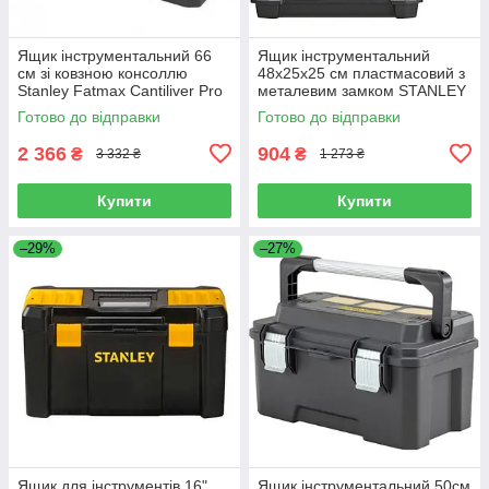
Ящик інструментальний 66
Ящик інструментальний
см зі ковзною консоллю
48x25x25 см пластмасовий з
Stanley Fatmax Cantiliver Pro
металевим замком STANLEY
(FMST1-75791)
ESSENTIAL TB (STST1-
Готово до відправки
Готово до відправки
75521)
2 366
904
₴
₴
3 332 ₴
1 273 ₴
Купити
Купити
–29%
–27%
Ящик для інструментів 16",
Ящик інструментальний 50см