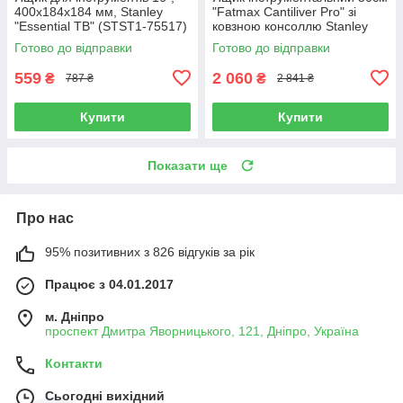
400x184x184 мм, Stanley
"Fatmax Cantiliver Pro" зі
"Essential TB" (STST1-75517)
ковзною консоллю Stanley
FatMax (FMST1-75792)
Готово до відправки
Готово до відправки
559
2 060
₴
₴
787 ₴
2 841 ₴
Купити
Купити
Показати ще
Про нас
95% позитивних з 826 відгуків за рік
Працює з 04.01.2017
м. Дніпро
проспект Дмитра Яворницького, 121, Дніпро, Україна
Контакти
Сьогодні вихідний