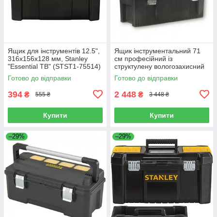
Ящик для інструментів 12.5",
Ящик інструментальний 71
316x156x128 мм, Stanley
см професійний із
"Essential TB" (STST1-75514)
структулену вологозахисний
Stanley Fatmax (1-93-935)
Готово до відправки
Готово до відправки
394
2 448
₴
₴
555 ₴
3 448 ₴
Купити
Купити
–29%
–29%