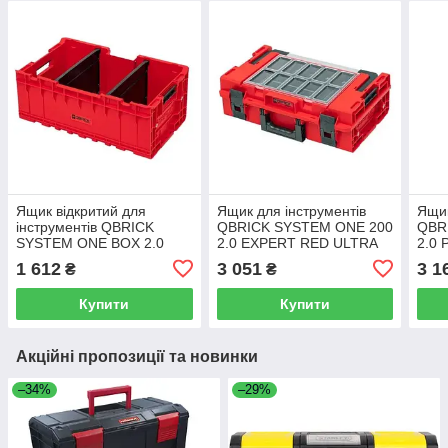
Ящик відкритий для
Ящик для інструментів
Ящик
інструментів QBRICK
QBRICK SYSTEM ONE 200
QBR
SYSTEM ONE BOX 2.0
2.0 EXPERT RED ULTRA
2.0
PLUS RED ULTRA HD
HD CUSTOM
CUS
1 612
3 051
3 1
₴
₴
CUSTOM
(585х385х190мм)
(58
(576х359х237мм)
(5901238258254)
(590
Купити
Купити
Акційні пропозиції та новинки
–34%
–29%