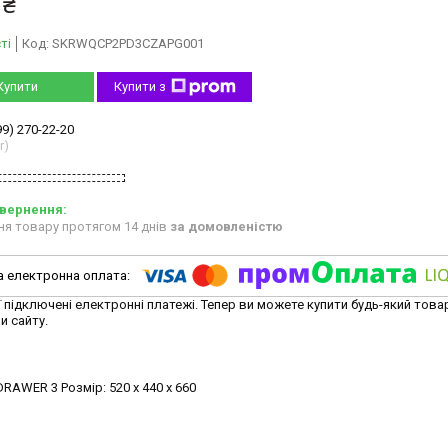
 ₴
ті
Код:
SKRWQCP2PD3CZAPG001
Купити
Купити з
99) 270-22-20
r)
ня товару протягом 14 днів
за домовленістю
ї підключені електронні платежі. Тепер ви можете купити будь-який това
и сайту.
RAWER 3 Розмір: 520 x 440 x 660