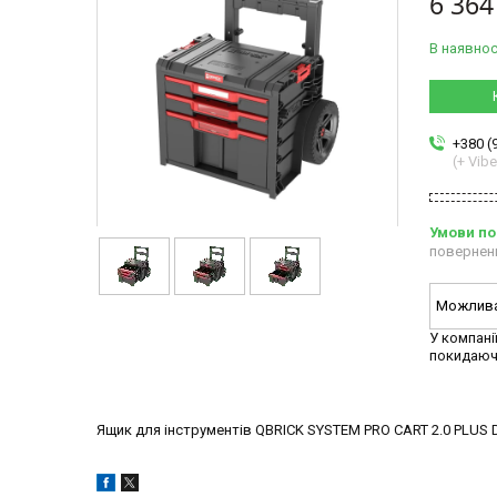
6 364
В наявнос
+380 (
(+ Vibe
повернен
У компані
покидаюч
Ящик для інструментів QBRICK SYSTEM PRO CART 2.0 PLUS D