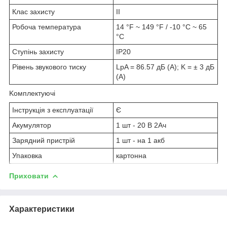
Клас захисту
II
Робоча температура
14 °F ~ 149 °F / -10 °C ~ 65
°C
Ступінь захисту
IP20
Рівень звукового тиску
LpA = 86.57 дБ (А); K = ± 3 дБ
(А)
Kомплектуючі
Інструкція з експлуатації
Є
Акумулятор
1 шт - 20 В 2Ач
Зарядний пристрій
1 шт - на 1 акб
Упаковка
картонна
Приховати
Характеристики