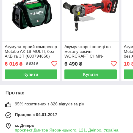
Акумуляторний компресор
Акумуляторні ножиці по
Акум
Metabo AK 18 MULTI, без
металу висічні
Meta
АКБ та ЗП (600794850)
WORCRAFT CHMN-
без 
S20LiB + АКБ 4 AH + Зп
(601
6 016
6 490
10 
₴
₴
8 834 ₴
Купити
Купити
Про нас
95% позитивних з 826 відгуків за рік
Працює з 04.01.2017
м. Дніпро
проспект Дмитра Яворницького, 121, Дніпро, Україна