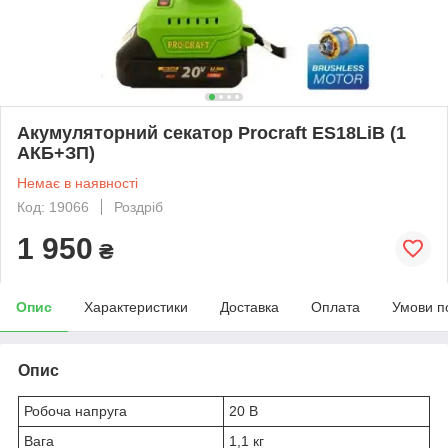
Акумуляторний секатор Procraft ES18LiB (1
АКБ+ЗП)
Немає в наявності
Код: 19066
Роздріб
1 950
₴
Опис
Характеристики
Доставка
Оплата
Умови п
Опис
Робоча напруга
20 В
Вага
1,1 кг