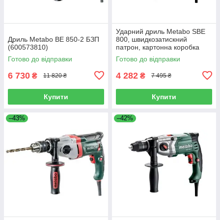
Ударний дриль Metabo SBE
Дриль Metabo BE 850-2 БЗП
800, швидкозатискний
(600573810)
патрон, картонна коробка
(601744000)
Готово до відправки
Готово до відправки
6 730
4 282
₴
₴
11 820 ₴
7 495 ₴
Купити
Купити
–43%
–42%