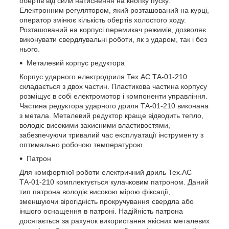
обертів від сили натиснення на кнопку пуску.
Електронним регулятором, який розташований на курці,
оператор змінює кількість обертів холостого ходу.
Розташований на корпусі перемикач режимів, дозволяє
виконувати свердлувальні роботи, як з ударом, так і без
нього.
Металевий корпус редуктора
Корпус ударного електродриля Тех.АС ТА-01-210
складається з двох частин. Пластикова частина корпусу
розміщує в собі електромотор і компоненти управління.
Частина редуктора ударного дриля ТА-01-210 виконана
з метала. Металевий редуктор краще відводить тепло,
володіє високими захисними властивостями,
забезпечуючи тривалий час експлуатації інструменту з
оптимально робочою температурою.
Патрон
Для комфортної роботи електричний дриль Тех.АС
ТА-01-210 комплектується кулачковим патроном. Даний
тип патрона володіє високою мірою фіксації,
зменшуючи вірогідність прокручування свердла або
іншого оснащення в патроні. Надійність патрона
досягається за рахунок використання якісних металевих