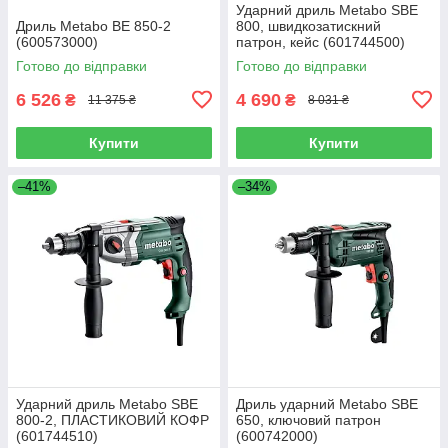
Ударний дриль Metabo SBE
Дриль Metabo BE 850-2
800, швидкозатискний
(600573000)
патрон, кейс (601744500)
Готово до відправки
Готово до відправки
6 526
4 690
₴
₴
11 375 ₴
8 031 ₴
Купити
Купити
–41%
–34%
Ударний дриль Metabo SBE
Дриль ударний Metabo SBE
800-2, ПЛАСТИКОВИЙ КОФР
650, ключовий патрон
(601744510)
(600742000)