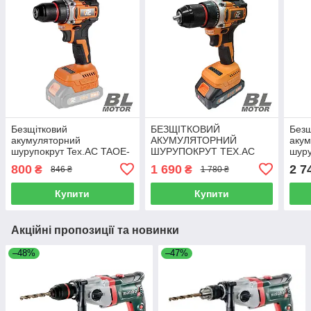
Безщітковий
БЕЗЩІТКОВИЙ
Безщ
акумуляторний
АКУМУЛЯТОРНИЙ
аку
шурупокрут Tex.AC TAOE-
ШУРУПОКРУТ TEX.AC
шуру
CD34L (КАРКАС)
TAOE-CD34
CD8
800
1 690
2 7
₴
₴
846 ₴
1 780 ₴
Купити
Купити
Акційні пропозиції та новинки
–48%
–47%