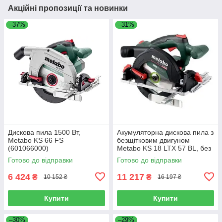
Акційні пропозиції та новинки
–37%
–31%
Дискова пила 1500 Вт,
Акумуляторна дискова пила з
Metabo KS 66 FS
безщітковим двигуном
(601066000)
Metabo KS 18 LTX 57 BL, без
АКБ та ЗП (611857850)
Готово до відправки
Готово до відправки
6 424
11 217
₴
₴
10 152 ₴
16 197 ₴
Купити
Купити
–30%
–29%