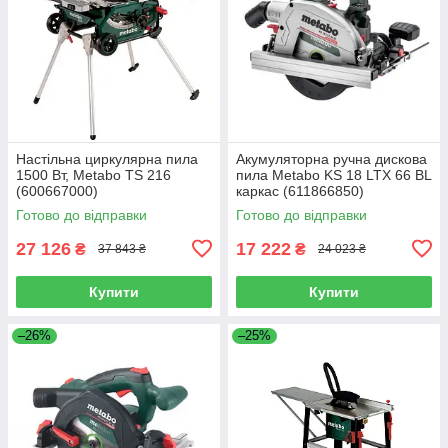
Настільна циркулярна пила
Акумуляторна ручна дискова
1500 Вт, Metabo TS 216
пила Metabo KS 18 LTX 66 BL
(600667000)
каркас (611866850)
Готово до відправки
Готово до відправки
27 126
17 222
₴
₴
37 843 ₴
24 023 ₴
Купити
Купити
–26%
–25%