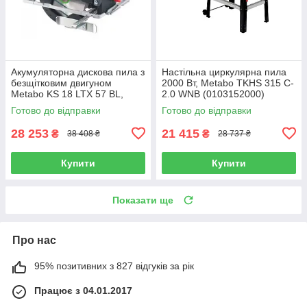
Акумуляторна дискова пила з
Настільна циркулярна пила
безщітковим двигуном
2000 Вт, Metabo TKHS 315 C-
Metabo KS 18 LTX 57 BL,
2.0 WNB (0103152000)
2хLiHD8.0Аг, metaBOX
Готово до відправки
Готово до відправки
(611857810)
28 253
21 415
₴
₴
38 408 ₴
28 737 ₴
Купити
Купити
Показати ще
Про нас
95% позитивних з 827 відгуків за рік
Працює з 04.01.2017