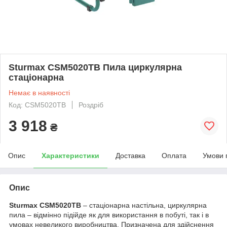
Sturmax CSM5020TB Пила циркулярна
стаціонарна
Немає в наявності
Код: CSM5020TB
Роздріб
3 918
₴
Опис
Характеристики
Доставка
Оплата
Умови 
Опис
Sturmax CSM5020TB
– стаціонарна настільна, циркулярна
пила – відмінно підійде як для використання в побуті, так і в
умовах невеликого виробництва. Призначена для здійснення