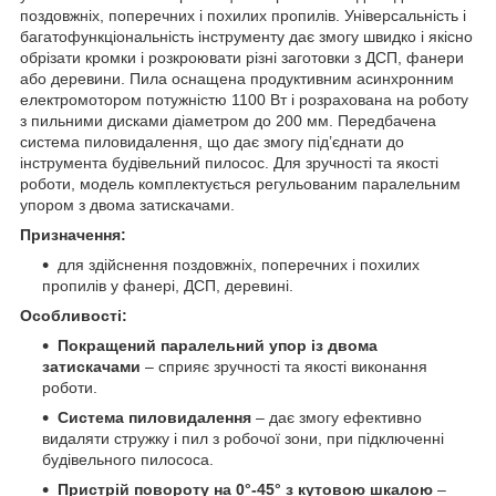
поздовжніх, поперечних і похилих пропилів. Універсальність і
багатофункціональність інструменту дає змогу швидко і якісно
обрізати кромки і розкроювати різні заготовки з ДСП, фанери
або деревини. Пила оснащена продуктивним асинхронним
електромотором потужністю 1100 Вт і розрахована на роботу
з пильними дисками діаметром до 200 мм. Передбачена
система пиловидалення, що дає змогу під’єднати до
інструмента будівельний пилосос. Для зручності та якості
роботи, модель комплектується регульованим паралельним
упором з двома затискачами.
Призначення:
для здійснення поздовжніх, поперечних і похилих
пропилів у фанері, ДСП, деревині.
Особливості:
Покращений паралельний упор із двома
затискачами
– сприяє зручності та якості виконання
роботи.
Система пиловидалення
– дає змогу ефективно
видаляти стружку і пил з робочої зони, при підключенні
будівельного пилососа.
Пристрій повороту на 0°-45° з кутовою шкалою
–