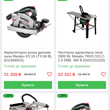
Акумуляторна ручна дискова
Настільна циркулярна пила
пила Metabo KS 18 LTX 66 BL
2800 Вт, Metabo TKHS 315 C-
(611866810)
2.8 DNB, 380 В (0103152100)
Готово до відправки
Готово до відправки
31 328
22 321
₴
₴
44 937 ₴
31 497 ₴
Купити
Купити
–28%
–28%