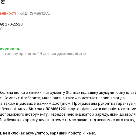
 ₴
аявності
Код:
RSM8812CL
99) 270-22-20
r)
ня товару протягом 14 днів
за домовленістю
ельна пилка з лінійки інструменту Sturmax під єдину акумуляторну пла
т. Компактні габарити, мала вага, а також відсутність прив’язки до
 а також в умовах з важким доступом. Прогумована рукоятка гарантує н
шабельної пилки
Sturmax RSM8812CL
варто відзначити наявність систем
 допоміжного інструменту. Передбачено індикатор заряду, який дозволя
Для безпеки користувача інструмент має захист від ненавмисного пуску,
L
не включає акумулятор, зарядний пристрій, кейс.