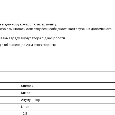
а відмінному контролю інструменту.
єво замінювати оснастку без необхідності застосування допоміжного
вень заряду акумулятора під час роботи.
іє збільшена до 24 місяців гарантія.
Sturmax
Китай
Акумулятор
Li-Ion
12 В