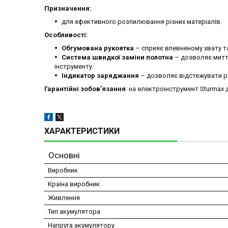
Призначення:
для ефективного розпилювання різних матеріалів.
Особливості:
Обгумована рукоятка
– сприяє впевненому хвату т
Система швидкої заміни полотна
– дозволяє митт
інструменту.
Індикатор заряджання
– дозволяє відстежувати рі
Гарантійні зобов’язання
: на електроінструмент Sturmax д
ХАРАКТЕРИСТИКИ
Основні
Виробник
Країна виробник
Живлення
Тип акумулятора
Напруга акумулятору