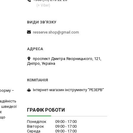
(+ Viber)
resserve.shop@gmail.com
проспект Дмитра Яворницького, 121,
Дніпро, Україна
Інтернет-магазин інструменту "РЕЗЕРВ"
тформу –
адійність
и швидкої
ГРАФІК РОБОТИ
є
 що
Понеділок
09:00
17:00
Вівторок
09:00
17:00
Середа
09:00
17:00