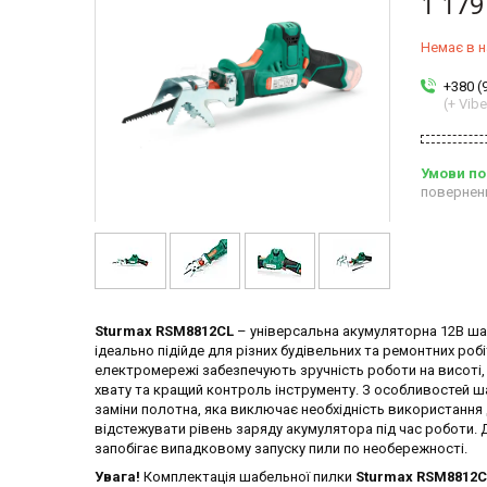
1 179
Немає в н
+380 (
(+ Vibe
повернен
Sturmax RSM8812CL
– універсальна акумуляторна 12В шаб
ідеально підійде для різних будівельних та ремонтних робі
електромережі забезпечують зручність роботи на висоті,
хвату та кращий контроль інструменту. З особливостей 
заміни полотна, яка виключає необхідність використання
відстежувати рівень заряду акумулятора під час роботи. 
запобігає випадковому запуску пили по необережності.
Увага!
Комплектація шабельної пилки
Sturmax RSM8812C