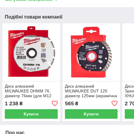
Подібні товари компанії
Диск алмазний
Диск алмазний
Диск
MILWAUKEE DHMM 76,
MILWAUKEE DUT 125
Spe
діаметр 76мм (для M12
діаметр 125мм (керамічна
XHUD
FCOT) (універсальний)
плитка/чистий різ)
125м
1 238
565
2 7
₴
₴
грані
Купити
Купити
Про нас