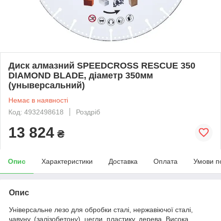
Диск алмазний SPEEDCROSS RESCUE 350
DIAMOND BLADE, діаметр 350мм
(уныверсальний)
Немає в наявності
Код: 4932498618
Роздріб
13 824
₴
Опис
Характеристики
Доставка
Оплата
Умови п
Опис
Універсальне лезо для обробки сталі, нержавіючої сталі,
чавуну, (залізобетону), цегли, пластику, дерева. Висока