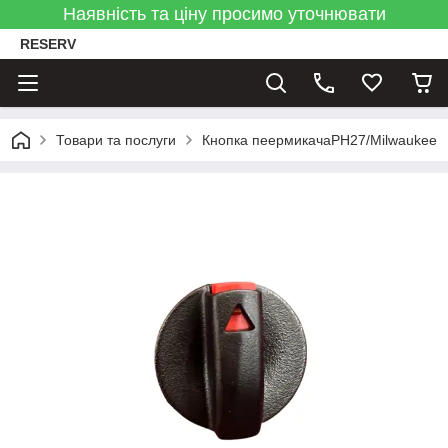
Наявність та ціну просимо уточнювати
RESERV
Товари та послуги
Кнопка пеермикачаPH27/Milwaukee