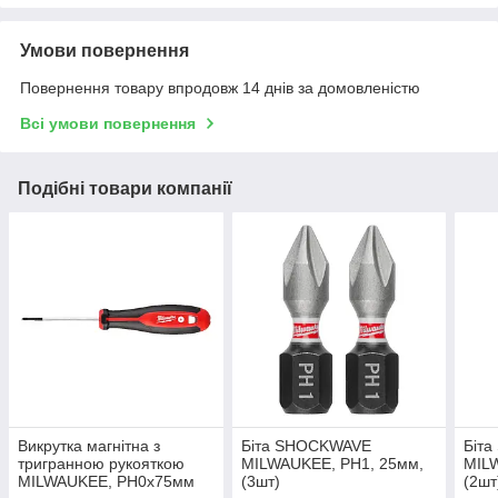
Умови повернення
Повернення товару впродовж 14 днів за домовленістю
Всі умови повернення
Подібні товари компанії
Викрутка магнітна з
Біта SHOCKWAVE
Біт
тригранною рукояткою
MILWAUKEE, PH1, 25мм,
MIL
MILWAUKEE, PH0x75мм
(3шт)
(2шт