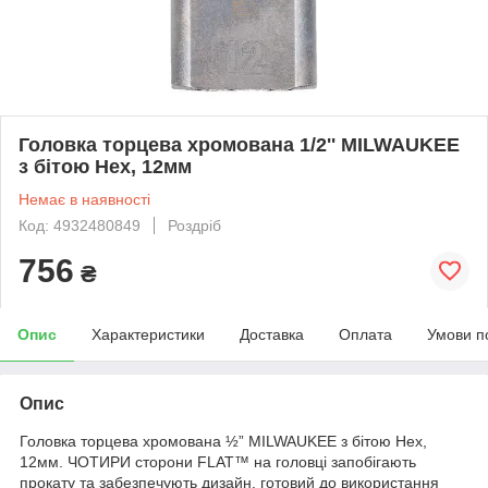
Головка торцева хромована 1/2'' MILWAUKEE
з бітою Hex, 12мм
Немає в наявності
Код: 4932480849
Роздріб
756
₴
Опис
Характеристики
Доставка
Оплата
Умови п
Опис
Головка торцева хромована ½” MILWAUKEE з бітою Hex,
12мм. ЧОТИРИ сторони FLAT™ на головці запобігають
прокату та забезпечують дизайн, готовий до використання