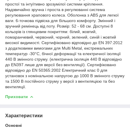
простої та інтуїтивно зрозумілої системи кріплення.
Надзвичайно зручна і проста в регулюванні система
регулювання храпового колеса. Оболонка з ABS для легкої
ваги. 6-точкова підвіска для більшого комфорту. Змінний і
зручний ремінець від поту. Розмір: 52 - 68 см. Доступні 8
кольорів із глянцевим покриттям: білий, жовтий,
помаранчевий, червоний, чорний, зелений, синій і жовтий
високої видимості. Сертифіковано відповідно до EN 397:2012
з додатковими вимогами для Multi Metal, екстремальних
температур -30°C, бічної деформації та електричної ізоляції
440 В змінного струму. (електрична ізоляція 440 В відповідно
до EN397 лише для версії без вентиляції). Сертифіковано
відповідно до EN 50365:2002 Електричний клас 0 для
установок з номінальною напругою до 1000 В змінного струму
та 1500 В постійного струму у версії з вентиляцією та без
вентиляції.
Приховати
Характеристики
Основні