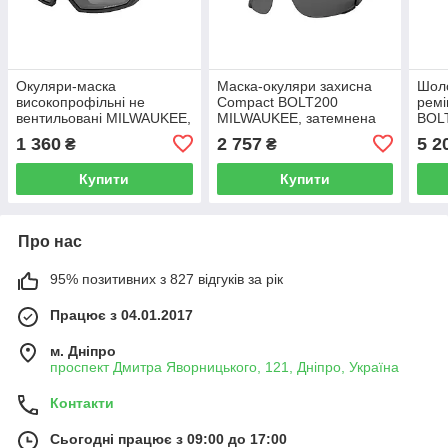
Окуляри-маска
Маска-окуляри захисна
Шоло
високопрофільні не
Compact BOLT200
ремі
вентильовані MILWAUKEE,
MILWAUKEE, затемнена
BOL
з покриттям AS/AF
вент
1 360
2 757
5 2
₴
₴
(затемнені)
пом
Купити
Купити
Про нас
95% позитивних з 827 відгуків за рік
Працює з 04.01.2017
м. Дніпро
проспект Дмитра Яворницького, 121, Дніпро, Україна
Контакти
Сьогодні працює з 09:00 до 17:00