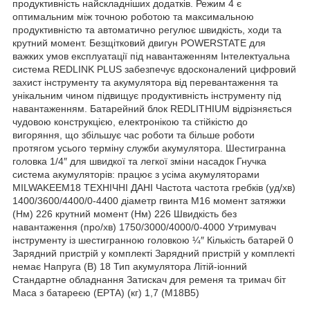
продуктивність найскладніших додатків. Режим 4 є
оптимальним між точною роботою та максимальною
продуктивністю та автоматично регулює швидкість, ходи та
крутний момент. Безщітковий двигун POWERSTATE для
важких умов експлуатації під навантаженням Інтелектуальна
система REDLINK PLUS забезпечує вдосконалений цифровий
захист інструменту та акумулятора від перевантаження та
унікальним чином підвищує продуктивність інструменту під
навантаженням. Батарейний блок REDLITHIUM відрізняється
чудовою конструкцією, електронікою та стійкістю до
вигоряння, що збільшує час роботи та більше роботи
протягом усього терміну служби акумулятора. Шестигранна
головка 1/4″ для швидкої та легкої зміни насадок Гнучка
система акумуляторів: працює з усіма акумуляторами
MILWAKEEM18 ТЕХНІЧНІ ДАНІ Частота частота гребків (уд/хв)
1400/3600/4400/0-4400 діаметр гвинта М16 момент затяжки
(Нм) 226 крутний момент (Нм) 226 Швидкість без
навантаження (про/хв) 1750/3000/4000/0-4000 Утримувач
інструменту із шестигранною головкою ¼″ Кількість батарей 0
Зарядний пристрій у комплекті Зарядний пристрій у комплекті
немає Напруга (В) 18 Тип акумулятора Літій-іонний
Стандартне обладнання Затискач для ременя та тримач біт
Маса з батареєю (EPTA) (кг) 1,7 (M18B5)