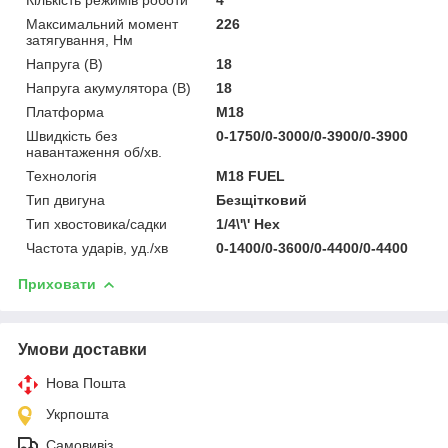
Максимальний момент
226
затягування, Нм
Напруга (В)
18
Напруга акумулятора (В)
18
Платформа
M18
Швидкість без
0-1750/0-3000/0-3900/0-3900
навантаження об/хв.
Технологія
M18 FUEL
Тип двигуна
Безщітковий
Тип хвостовика/садки
1/4\'\' Hex
Частота ударів, уд./хв
0-1400/0-3600/0-4400/0-4400
Приховати
Умови доставки
Нова Пошта
Укрпошта
Самовивіз