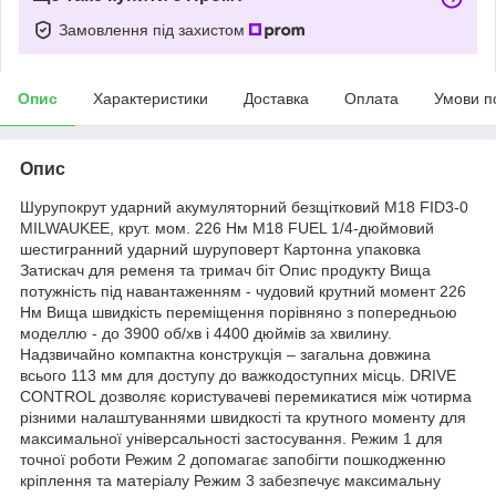
Замовлення під захистом
Опис
Характеристики
Доставка
Оплата
Умови п
Опис
Шурупокрут ударний акумуляторний безщітковий M18 FID3-0
MILWAUKEE, крут. мом. 226 Нм M18 FUEL 1/4-дюймовий
шестигранний ударний шуруповерт Картонна упаковка
Затискач для ременя та тримач біт Опис продукту Вища
потужність під навантаженням - чудовий крутний момент 226
Нм Вища швидкість переміщення порівняно з попередньою
моделлю - до 3900 об/хв і 4400 дюймів за хвилину.
Надзвичайно компактна конструкція – загальна довжина
всього 113 мм для доступу до важкодоступних місць. DRIVE
CONTROL дозволяє користувачеві перемикатися між чотирма
різними налаштуваннями швидкості та крутного моменту для
максимальної універсальності застосування. Режим 1 для
точної роботи Режим 2 допомагає запобігти пошкодженню
кріплення та матеріалу Режим 3 забезпечує максимальну