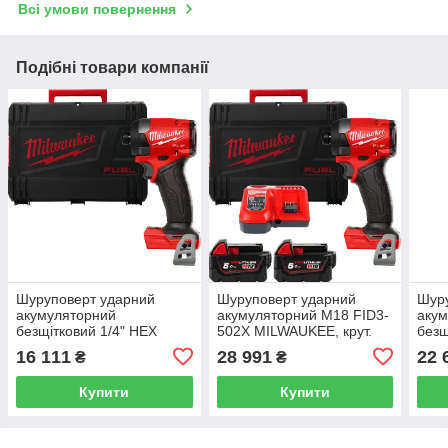
Всі умови повернення
Подібні товари компанії
Шуруповерт ударний
Шуруповерт ударний
Шур
акумуляторний
акумуляторний M18 FID3-
аку
безщітковий 1/4" HEX
502X MILWAUKEE, крут.
безщ
MILWAUKEE, M18 FID3-
мом. 226 Нм 4933479865
MIL
16 111
28 991
22 
₴
₴
0X, 226Нм (каркас, кліпса
(+ заряд.пристрій, 2 акум.,
502X
для ременя, тримач для
затискач для
прис
Купити
Купити
біт,
акум