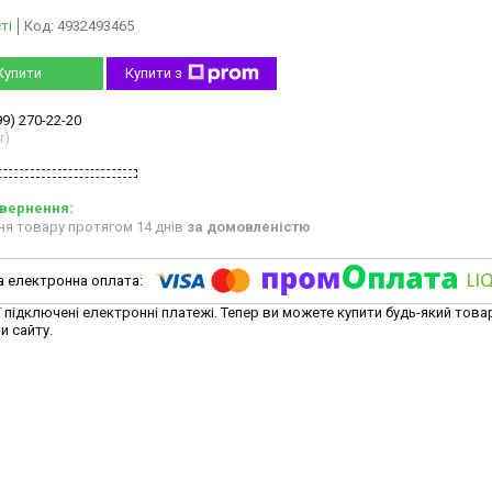
ті
Код:
4932493465
Купити
Купити з
99) 270-22-20
r)
ня товару протягом 14 днів
за домовленістю
ї підключені електронні платежі. Тепер ви можете купити будь-який това
и сайту.