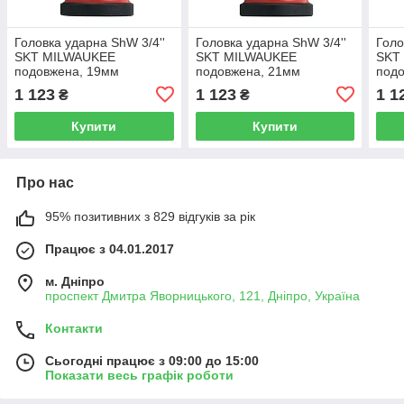
Головка ударна ShW 3/4''
Головка ударна ShW 3/4''
Голо
SKT MILWAUKEE
SKT MILWAUKEE
SKT
подовжена, 19мм
подовжена, 21мм
под
1 123
1 123
1 1
₴
₴
Купити
Купити
Про нас
95% позитивних з 829 відгуків за рік
Працює з 04.01.2017
м. Дніпро
проспект Дмитра Яворницького, 121, Дніпро, Україна
Контакти
Сьогодні працює з 09:00 до 15:00
Показати весь графік роботи