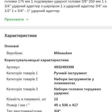
головки 175 мм 1 подовжувач ударної головки 3/8" 250 мм 1 х
3/4" ударний адаптер з шарніром 1 х ударний адаптер 3/4" на
1/2" 1 x 3/4" - 1" ударний адаптер
Приховати
Характеристики
Основні
Виробник
Milwaukee
Користувальницькі характеристики
Артикул
4932493398
Категорія товарів 1
Ручний інструмент
Категорія товарів 2
Набори інструментів у
ложементах
Категорія товарів 3
Набори головок торцевих
ударних
Кількість в пакуванні, шт
12
Розмір / мм / "
45 х 536 х 417
Тип хвостовика/садки
3/4"