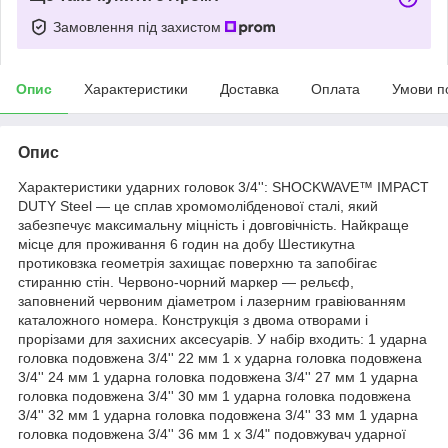
Замовлення під захистом
Опис
Характеристики
Доставка
Оплата
Умови п
Опис
Характеристики ударних головок 3/4'': SHOCKWAVE™ IMPACT
DUTY Steel — це сплав хромомолібденової сталі, який
забезпечує максимальну міцність і довговічність. Найкраще
місце для проживання 6 годин на добу Шестикутна
протиковзка геометрія захищає поверхню та запобігає
стиранню стін. Червоно-чорний маркер — рельєф,
заповнений червоним діаметром і лазерним гравіюванням
каталожного номера. Конструкція з двома отворами і
прорізами для захисних аксесуарів. У набір входить: 1 ударна
головка подовжена 3/4'' 22 мм 1 x ударна головка подовжена
3/4'' 24 мм 1 ударна головка подовжена 3/4'' 27 мм 1 ударна
головка подовжена 3/4'' 30 мм 1 ударна головка подовжена
3/4'' 32 мм 1 ударна головка подовжена 3/4'' 33 мм 1 ударна
головка подовжена 3/4'' 36 мм 1 x 3/4" подовжувач ударної