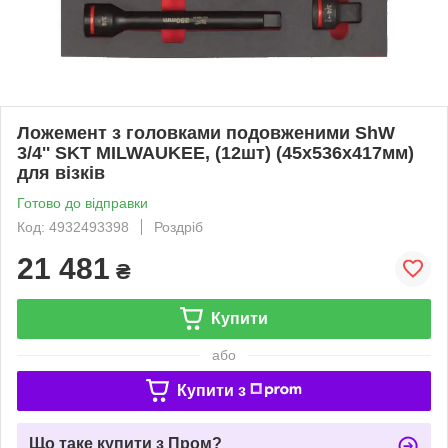
Ложемент з головками подовженими ShW
3/4'' SKT MILWAUKEE, (12шт) (45х536х417мм)
для візків
Готово до відправки
Код: 4932493398
Роздріб
21 481
₴
Купити
або
Купити з
Що таке купити з Пром?