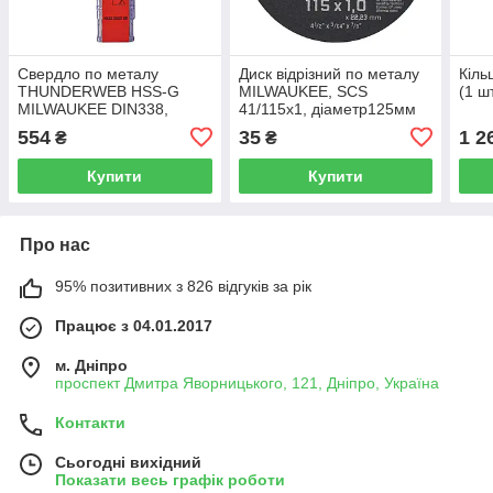
Свердло по металу
Диск відрізний по металу
Кіль
THUNDERWEB HSS-G
MILWAUKEE, SCS
(1 шт
MILWAUKEE DIN338,
41/115x1, діаметр125мм
діаметр 5,0x86х52мм,
NEW
554
35
1 2
₴
₴
(10шт), пластикова
коробка
Купити
Купити
Про нас
95% позитивних з 826 відгуків за рік
Працює з 04.01.2017
м. Дніпро
проспект Дмитра Яворницького, 121, Дніпро, Україна
Контакти
Сьогодні вихідний
Показати весь графік роботи