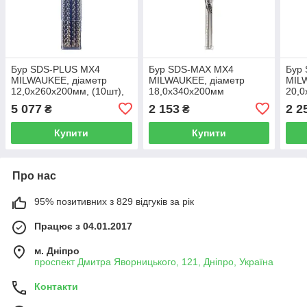
Бур SDS-PLUS MX4
Бур SDS-MAX MX4
Бур
MILWAUKEE, діаметр
MILWAUKEE, діаметр
MIL
12,0х260х200мм, (10шт),
18,0х340х200мм
20,
пластикова коробка
5 077
2 153
2 2
₴
₴
Купити
Купити
Про нас
95% позитивних з 829 відгуків за рік
Працює з 04.01.2017
м. Дніпро
проспект Дмитра Яворницького, 121, Дніпро, Україна
Контакти