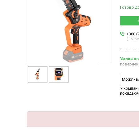
Готово д
+380 (
(+ Vibe
повернен
У компані
покидаюч