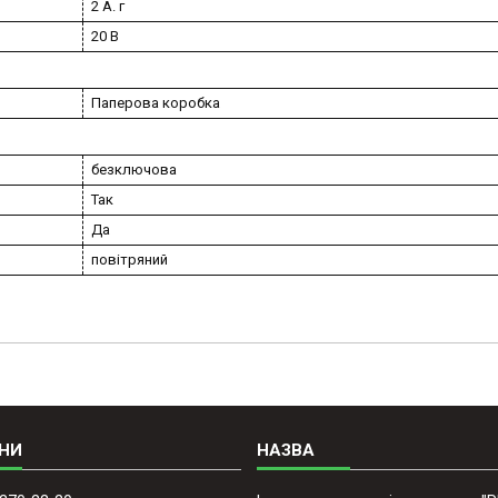
2 А. г
20 В
Паперова коробка
безключова
Так
Да
повітряний