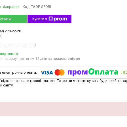
о відправки
Код:
TAOE-S8OBL
Купити
Купити з
99) 270-22-20
r)
ня товару протягом 14 днів
за домовленістю
ї підключені електронні платежі. Тепер ви можете купити будь-який това
и сайту.