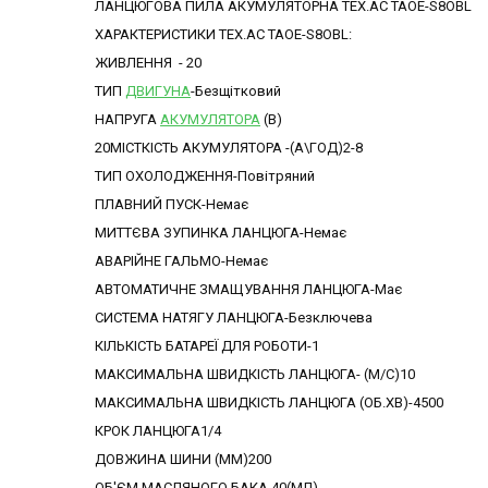
ЛАНЦЮГОВА ПИЛА АКУМУЛЯТОРНА TEX.AC TAOE-S8OBL
ХАРАКТЕРИСТИКИ TEX.AC TAOE-S8OBL:
ЖИВЛЕННЯ - 20
ТИП
ДВИГУНА
-Безщітковий
НАПРУГА
АКУМУЛЯТОРА
(В)
20МІСТКІСТЬ АКУМУЛЯТОРА -(А\ГОД)2-8
ТИП ОХОЛОДЖЕННЯ-Повітряний
ПЛАВНИЙ ПУСК-Немає
МИТТЄВА ЗУПИНКА ЛАНЦЮГА-Немає
АВАРІЙНЕ ГАЛЬМО-Немає
АВТОМАТИЧНЕ ЗМАЩУВАННЯ ЛАНЦЮГА-Має
СИСТЕМА НАТЯГУ ЛАНЦЮГА-Безключева
КІЛЬКІСТЬ БАТАРЕЇ ДЛЯ РОБОТИ-1
МАКСИМАЛЬНА ШВИДКІСТЬ ЛАНЦЮГА- (М/С)10
МАКСИМАЛЬНА ШВИДКІСТЬ ЛАНЦЮГА (ОБ.ХВ)-4500
КРОК ЛАНЦЮГА1/4
ДОВЖИНА ШИНИ (ММ)200
ОБ'ЄМ МАСЛЯНОГО БАКА 40(МЛ)