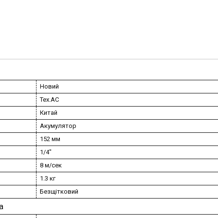
Новий
Tex.AC
Китай
Акумулятор
152 мм
1/4"
8 м/сек
1.3 кг
Безщітковий
а