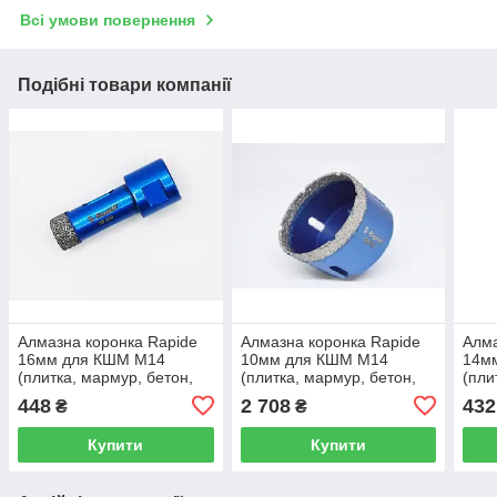
Всі умови повернення
Подібні товари компанії
Алмазна коронка Rapide
Алмазна коронка Rapide
Алма
16мм для КШМ М14
10мм для КШМ М14
14м
(плитка, мармур, бетон,
(плитка, мармур, бетон,
(пли
камінь)
камінь)
камі
448
2 708
432
₴
₴
Купити
Купити