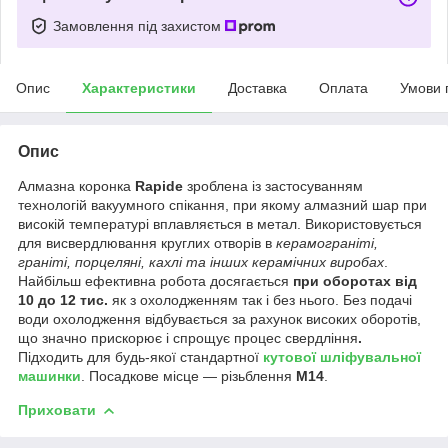
Замовлення під захистом
Опис
Характеристики
Доставка
Оплата
Умови 
Опис
Алмазна коронка
Rapide
зроблена із застосуванням
технологій вакуумного спікання, при якому алмазний шар при
високій температурі вплавляється в метал. Використовується
для висвердлювання круглих отворів в
керамограніті,
граніті, порцеляні, кахлі та інших керамічних виробах
.
Найбільш ефективна робота досягається
при оборотах від
10 до 12 тис.
як з охолодженням так і без нього. Без подачі
води охолодження відбувається за рахунок високих оборотів,
що значно прискорює і спрощує процес свердління
.
Підходить для будь-якої стандартної
кутової шліфувальної
машинки
. Посадкове місце — різьблення
М14
.
Приховати