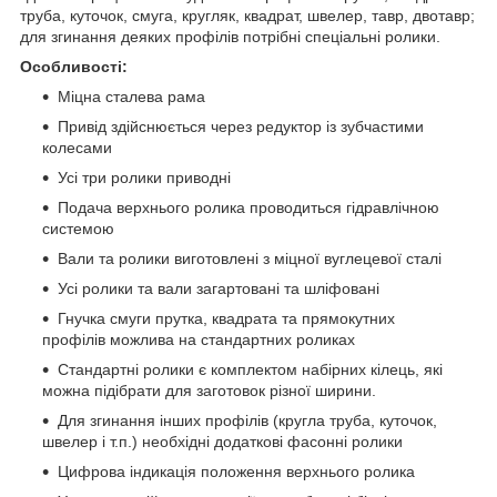
труба, куточок, смуга, кругляк, квадрат, швелер, тавр, двотавр;
для згинання деяких профілів потрібні спеціальні ролики.
Особливості:
Міцна сталева рама
Привід здійснюється через редуктор із зубчастими
колесами
Усі три ролики приводні
Подача верхнього ролика проводиться гідравлічною
системою
Вали та ролики виготовлені з міцної вуглецевої сталі
Усі ролики та вали загартовані та шліфовані
Гнучка смуги прутка, квадрата та прямокутних
профілів можлива на стандартних роликах
Стандартні ролики є комплектом набірних кілець, які
можна підібрати для заготовок різної ширини.
Для згинання інших профілів (кругла труба, куточок,
швелер і т.п.) необхідні додаткові фасонні ролики
Цифрова індикація положення верхнього ролика