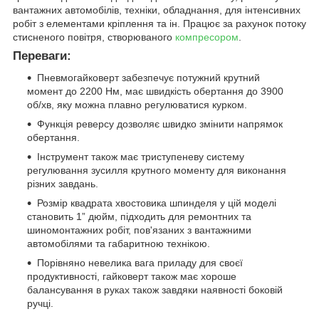
вантажних автомобілів, техніки, обладнання, для інтенсивних
робіт з елементами кріплення та ін. Працює за рахунок потоку
стисненого повітря, створюваного
компресором
.
Переваги:
Пневмогайковерт забезпечує потужний крутний
момент до 2200 Нм, має швидкість обертання до 3900
об/хв, яку можна плавно регулюватися курком.
Функція реверсу дозволяє швидко змінити напрямок
обертання.
Інструмент також має триступеневу систему
регулювання зусилля крутного моменту для виконання
різних завдань.
Розмір квадрата хвостовика шпинделя у цій моделі
становить 1” дюйм, підходить для ремонтних та
шиномонтажних робіт, пов'язаних з вантажними
автомобілями та габаритною технікою.
Порівняно невелика вага приладу для своєї
продуктивності, гайковерт також має хороше
балансування в руках також завдяки наявності боковій
ручці.