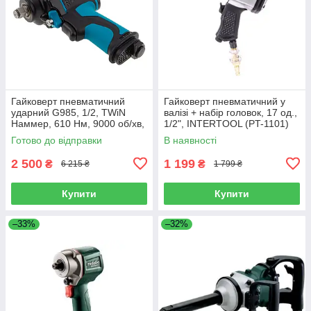
Гайковерт пневматичний
Гайковерт пневматичний у
ударний G985, 1/2, TWiN
валізі + набір головок, 17 од.,
Haммер, 610 Нм, 9000 об/хв,
1/2", INTERTOOL (PT-1101)
композитний. GROSS 57440
Готово до відправки
В наявності
2 500
1 199
₴
₴
6 215 ₴
1 799 ₴
Купити
Купити
–33%
–32%