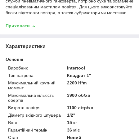
служби пневматичного гайковерта, потрібно сухе та збагачене
спеціалізованим мастилом повітря. Для цього використовуйте
блоки підготовки повітря, а також лубрикатори чи маслянки.
Приховати
Характеристики
Основні
Виробник
Intertool
Тип патрона
Квадрат 1"
Максимальний крутний
2200 H*m
момент
Максимальна кількість
3900 об/хв
обертів
Витрата повітря
1100 літр/хв
Діаметр вхідного штуцера
1/2"
Вага
15 кг
Гарантійний термін
36 міс
Стан
Новий