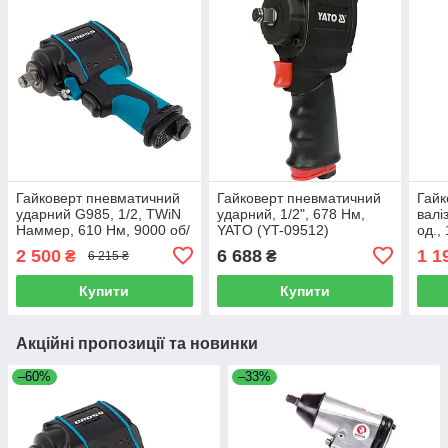
Гайковерт пневматичний
Гайковерт пневматичний
Гайк
ударний G985, 1/2, TWiN
ударний, 1/2", 678 Нм,
валі
Haммер, 610 Нм, 9000 об/
YATO (YT-09512)
од.,
хв, композитний. GROSS
1101
2 500
6 688
1 1
₴
₴
6 215 ₴
57440
Купити
Купити
Акційні пропозиції та новинки
–60%
–33%