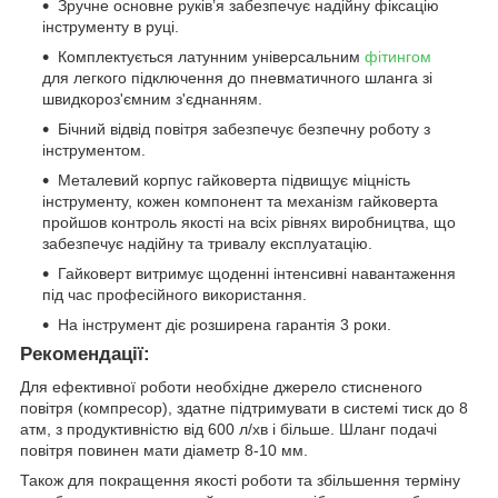
Зручне основне руків’я забезпечує надійну фіксацію
інструменту в руці.
Комплектується латунним універсальним
фітингом
для легкого підключення до пневматичного шланга зі
швидкороз'ємним з'єднанням.
Бічний відвід повітря забезпечує безпечну роботу з
інструментом.
Металевий корпус гайковерта підвищує міцність
інструменту, кожен компонент та механізм гайковерта
пройшов контроль якості на всіх рівнях виробництва, що
забезпечує надійну та тривалу експлуатацію.
Гайковерт витримує щоденні інтенсивні навантаження
під час професійного використання.
На інструмент діє розширена гарантія 3 роки.
Рекомендації:
Для ефективної роботи необхідне джерело стисненого
повітря (компресор), здатне підтримувати в системі тиск до 8
атм, з продуктивністю від 600 л/хв і більше. Шланг подачі
повітря повинен мати діаметр 8-10 мм.
Також для покращення якості роботи та збільшення терміну