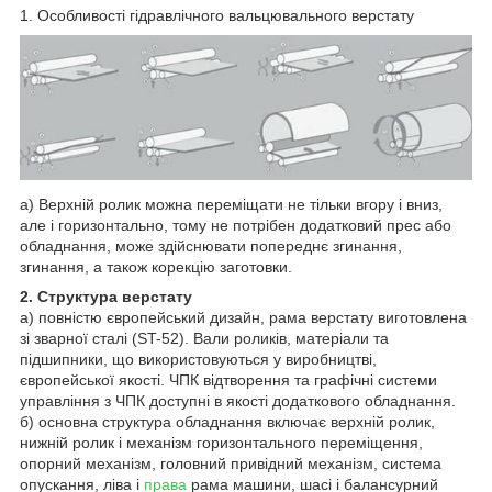
1. Особливості гідравлічного вальцювального верстату
а) Верхній ролик можна переміщати не тільки вгору і вниз,
але і горизонтально, тому не потрібен додатковий прес або
обладнання, може здійснювати попереднє згинання,
згинання, а також корекцію заготовки.
2. Структура верстату
а) повністю європейський дизайн, рама верстату виготовлена
зі зварної сталі (ST-52). Вали роликів, матеріали та
підшипники, що використовуються у виробництві,
європейської якості. ЧПК відтворення та графічні системи
управління з ЧПК доступні в якості додаткового обладнання.
б) основна структура обладнання включає верхній ролик,
нижній ролик і механізм горизонтального переміщення,
опорний механізм, головний привідний механізм, система
опускання, ліва і
права
рама машини, шасі і балансурний