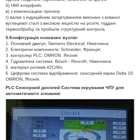
б) HMI інтерфейс
в) з компенсацією прогину
г) валки з індукційним загартуванням виконані з кованої
вуглецевої сталі з високою міцністю на розтяг, піддані
термообробці та пройшли структурний контроль
5.Конфігурація основних вузлів:
1. Основний двигун: Siemens Electrical, Німеччина
2. Електричні компоненти: Schneider, Франція;
3. контролер PLC: OMRON. Японія
4. Гідравлічна система: Bosch - Rexroth, Німеччина
5. матеріал роликів 42CrMo.
6. Цифрова система відображення: сенсорний екран Delta 10:
OMRON, Японія.
PLC Сенсорний дисплей Система керування ЧПУ для
автоматичного згинання: