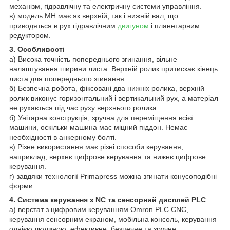
механізм, гідравлічну та електричну системи управління.
в) модель MH має як верхній, так і нижній вал, що
приводяться в рух гідравлічним
двигуном
і планетарним
редуктором.
3. Особливост
і
а) Висока точність попереднього згинання, вільне
налаштування ширини листа. Верхній ролик притискає кінець
листа для попереднього згинання.
б) Безпечна робота, фіксовані два нижніх ролика, верхній
ролик виконує горизонтальний і вертикальний рух, а матеріал
не рухається під час руху верхнього ролика.
б) Унітарна конструкція, зручна для переміщення всієї
машини, оскільки машина має міцний піддон. Немає
необхідності в анкерному болті.
в) Різне використання має різні способи керування,
наприклад, верхнє цифрове керування та нижнє цифрове
керування.
г) завдяки технології Primapress можна згинати конусоподібні
форми.
4. Система керування з NC та сенсорний дисплей PLC
:
а) верстат з цифровим керуванням Omron PLC CNC,
керування сенсорним екраном, мобільна консоль, керування
однією людиною, ефективне, безпечне та зручне