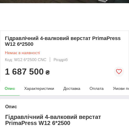
Гідравлічний 4-валковий верстат PrimaPress
W12 6*2500
Немає в наявності
Код: W12 6*2500 CNC
Роздріб
1 687 500
₴
Опис
Характеристики
Доставка
Оплата
Умови п
Опис
Гідравлічний 4-валковий верстат
PrimaPress W12 6*2500