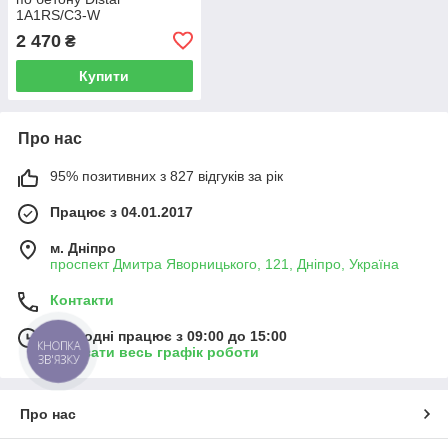
1A1RS/C3-W
232x2,4/1,6x12x2,23-16
2 470
₴
Сегментний
(12315011018)
Купити
Про нас
95% позитивних з 827 відгуків за рік
Працює з 04.01.2017
м. Дніпро
проспект Дмитра Яворницького, 121, Дніпро, Україна
Контакти
Сьогодні працює з 09:00 до 15:00
КНОПКА
Показати весь графік роботи
ЗВ'ЯЗКУ
Про нас