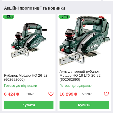
Акційні пропозиції та новинки
–43%
–34%
Акумуляторний рубанок
Рубанок Metabo HO 26-82
Metabo HO 18 LTX 20-82
(602682000)
(602082890)
Готово до відправки
Готово до відправки
6 424
10 299
₴
₴
11 206 ₴
15 628 ₴
Купити
Купити