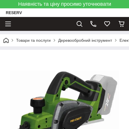
Наявність та ціну просимо уточнювати
RESERV
Товари та послуги
Деревообробний інструмент
Елек