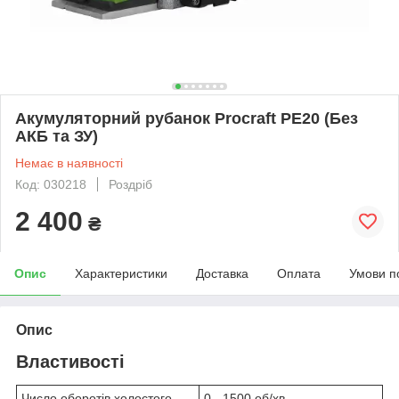
Акумуляторний рубанок Procraft PE20 (Без
АКБ та ЗУ)
Немає в наявності
Код: 030218
Роздріб
2 400
₴
Опис
Характеристики
Доставка
Оплата
Умови п
Опис
Властивості
Число оборотів холостого
0 - 1500 об/хв