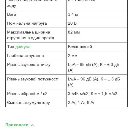
ходу
Вага
3,4 кг
Номінальна напруга
20 В
Максимальна ширина
82 мм
стругання в один прохід
Тип
двигуна
Безщітковий
Глибина стругання
2 мм
Рівень звукового тиску
LpA = 85 дБ (А), К = ± 3 дБ
(А)
Рівень звукової потужності
LwA = 96 дБ (А), К = ± 3 дБ
(А)
Рівень вібрації м / с2
3.545 м/с2, К = ± 1,5 м/с2
Ємність аккумулятору
2 Аг, 4 Аг, 8 Аг
Приховати