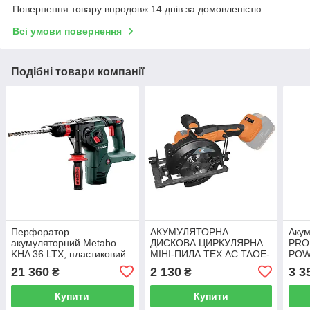
Повернення товару впродовж 14 днів за домовленістю
Всі умови повернення
Подібні товари компанії
Перфоратор
АКУМУЛЯТОРНА
Акум
акумуляторний Metabo
ДИСКОВА ЦИРКУЛЯРНА
PRO
KHA 36 LTX, пластиковий
МІНІ-ПИЛА TEX.AC TAOE-
POW
кейс MetaLoc (без АКБ та
CS125M (Без акб і зу)
акум
21 360
2 130
3 3
₴
₴
ЗУ) (600795840)
прис
Купити
Купити