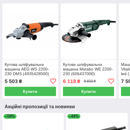
Кутова шліфувальна
Кутова шліфувальна
Маш
машина AEG WS 2200-
машина Metabo WE 2200-
Vita
230 DMS (4935428500)
230 (606437000)
led 
5 503
6 118
7 5
₴
₴
8 833 ₴
Купити
Купити
Акційні пропозиції та новинки
–59%
–44%