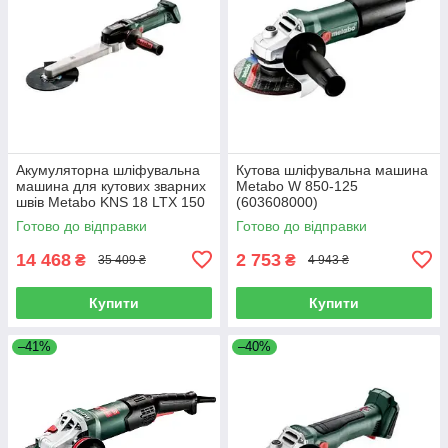
Акумуляторна шліфувальна
Кутова шліфувальна машина
машина для кутових зварних
Metabo W 850-125
швів Metabo KNS 18 LTX 150
(603608000)
Inox Каркас (600191850)
Готово до відправки
Готово до відправки
14 468
2 753
₴
₴
35 409 ₴
4 943 ₴
Купити
Купити
–41%
–40%