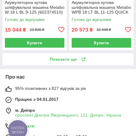
Акумуляторна кутова
Акумуляторна кутова
шліфувальна машина Metabo
шліфувальна машина Metabo
W 18 L BL 9-125 (602374510)
WPB 18 LT BL 11-125 QUICK
(613057660) 2X5.5AH LIHD
Готово до відправки
Готово до відправки
15 044
20 573
₴
₴
23 836 ₴
32 448 ₴
Купити
Купити
Показати ще
Про нас
95% позитивних з 827 відгуків за рік
Працює з 04.01.2017
м. Дніпро
проспект Дмитра Яворницького, 121, Дніпро, Україна
Контакти
КНОПКА
ЗВ'ЯЗКУ