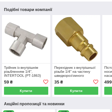
Подібні товари компанії
Трійник із внутрішнім
Перехідник з внутрішньої
Піст
різьбленням 1/4",
різьби 1/4" на частину
носи
INTERTOOL (PT-1863)
швидкороз'ємного
нас
з'єднання у відповідь,
065
59
35
499
₴
₴
INTERTOOL (PT-1848)
Купити
Купити
Акційні пропозиції та новинки