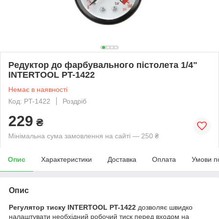
Редуктор до фарбувального пістолета 1/4"
INTERTOOL PT-1422
Немає в наявності
Код: PT-1422
Роздріб
229
₴
Мінімальна сума замовлення на сайті — 250 ₴
Опис
Характеристики
Доставка
Оплата
Умови п
Опис
Регулятор тиску INTERTOOL PT-1422
дозволяє швидко
налаштувати необхідний робочий тиск перед входом на