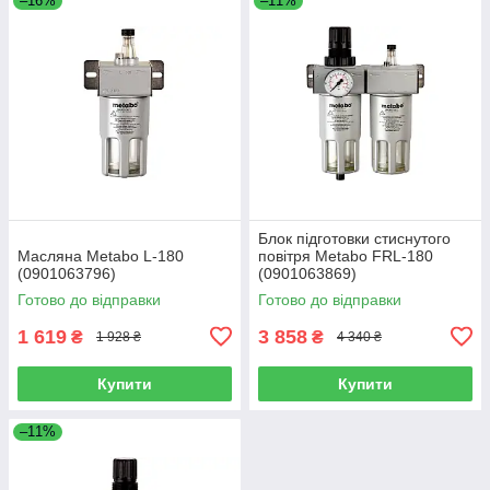
–16%
–11%
Блок підготовки стиснутого
Масляна Metabo L-180
повітря Metabo FRL-180
(0901063796)
(0901063869)
Готово до відправки
Готово до відправки
1 619
3 858
₴
₴
1 928 ₴
4 340 ₴
Купити
Купити
–11%