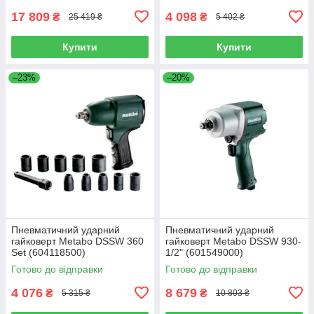
17 809
4 098
₴
₴
25 419 ₴
5 402 ₴
Купити
Купити
–23%
–20%
Пневматичний ударний
Пневматичний ударний
гайковерт Metabo DSSW 360
гайковерт Metabo DSSW 930-
Set (604118500)
1/2" (601549000)
Готово до відправки
Готово до відправки
4 076
8 679
₴
₴
5 315 ₴
10 803 ₴