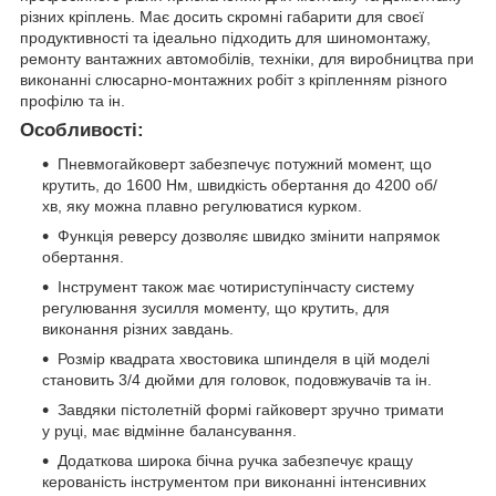
різних кріплень. Має досить скромні габарити для своєї
продуктивності та ідеально підходить для шиномонтажу,
ремонту вантажних автомобілів, техніки, для виробництва при
виконанні слюсарно-монтажних робіт з кріпленням різного
профілю та ін.
Особливості:
Пневмогайковерт забезпечує потужний момент, що
крутить, до 1600 Нм, швидкість обертання до 4200 об/
хв, яку можна плавно регулюватися курком.
Функція реверсу дозволяє швидко змінити напрямок
обертання.
Інструмент також має чотириступінчасту систему
регулювання зусилля моменту, що крутить, для
виконання різних завдань.
Розмір квадрата хвостовика шпинделя в цій моделі
становить 3/4 дюйми для головок, подовжувачів та ін.
Завдяки пістолетній формі гайковерт зручно тримати
у руці, має відмінне балансування.
Додаткова широка бічна ручка забезпечує кращу
керованість інструментом при виконанні інтенсивних