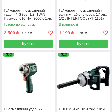
Гайковерт пневматичний
Гайковерт пневматичний у
ударний G985, 1/2, TWiN
валізі + набір головок, 17 од.,
Haммер, 610 Нм, 9000 об/хв,
1/2", INTERTOOL (PT-1101)
композитний. GROSS 57440
Готово до відправки
В наявності
2 500
1 199
₴
₴
6 215 ₴
1 799 ₴
Купити
Купити
–33%
–32%
Пневматичний ударний
ПНЕВМАТИЧНИЙ УДАРНИЙ