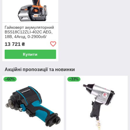
Гайковерт акумуляторний
BSS18C12ZLI-402C AEG,
18В, 4Агод, 0-2900об/
хв,360Нм, 1/2",2,3кг
13 721
₴
Купити
Акційні пропозиції та новинки
–60%
–33%