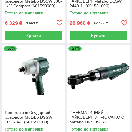
гайковерт Metabo DSSW 500-
ГАЙКОВЕРТ Metabo DSSW
1/2" Compact (601590000)
2440-1" (601551000)
Готово до відправки
Готово до відправки
6 329
28 968
₴
₴
9 469 ₴
42 577 ₴
Купити
Купити
–30%
–24%
Пневматичний ударний
ПНЕВМАТИЧНИЙ
гайковерт Metabo DSSW
ГАЙКОВЕРТ З ТРІСКАЧКОЮ
1690-3/4" (601550000)
Metabo DRS 95-1/2"
(601553000)
Готово до відправки
Готово до відправки