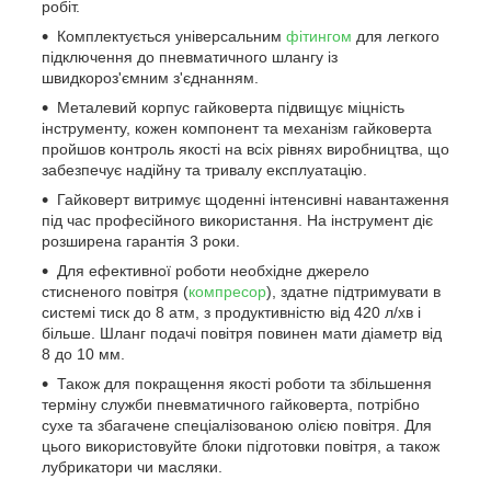
робіт.
Комплектується універсальним
фітингом
для легкого
підключення до пневматичного шлангу із
швидкороз'ємним з'єднанням.
Металевий корпус гайковерта підвищує міцність
інструменту, кожен компонент та механізм гайковерта
пройшов контроль якості на всіх рівнях виробництва, що
забезпечує надійну та тривалу експлуатацію.
Гайковерт витримує щоденні інтенсивні навантаження
під час професійного використання. На інструмент діє
розширена гарантія 3 роки.
Для ефективної роботи необхідне джерело
стисненого повітря (
компресор
), здатне підтримувати в
системі тиск до 8 атм, з продуктивністю від 420 л/хв і
більше. Шланг подачі повітря повинен мати діаметр від
8 до 10 мм.
Також для покращення якості роботи та збільшення
терміну служби пневматичного гайковерта, потрібно
сухе та збагачене спеціалізованою олією повітря. Для
цього використовуйте блоки підготовки повітря, а також
лубрикатори чи масляки.