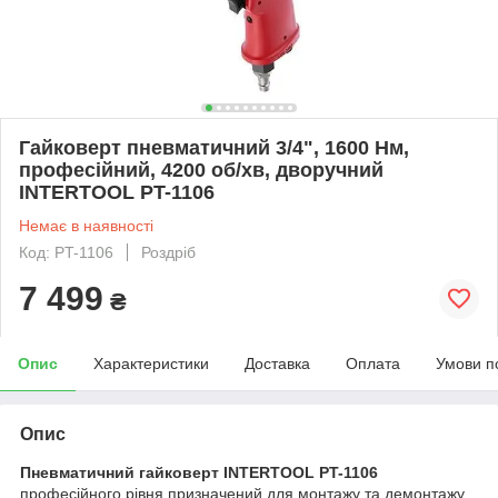
Гайковерт пневматичний 3/4", 1600 Нм,
професійний, 4200 об/хв, дворучний
INTERTOOL PT-1106
Немає в наявності
Код: PT-1106
Роздріб
7 499
₴
Опис
Характеристики
Доставка
Оплата
Умови п
Опис
Пневматичний гайковерт INTERTOOL PT-1106
професійного рівня призначений для монтажу та демонтажу