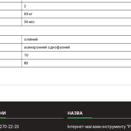
2
69 кг
36 міс
олійний
асинхронний однофазний
10
83
 270-22-20
Інтернет-магазин інструменту "