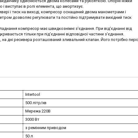
йданчику здійснюється двома колесами та рукояткою. Опорні ніжки
ю і виступає в ролі елемента, що амортизує.
вері і тиск на виході, компресор оснащений двома манометрами і
метром дозволяє регулювати та постійно підтримувати вихідний тиск
аднання компресор має швидкознімні з'єднання. При від'єднанні від
ривається тільки при під'єднанні відповідної частини з'єднання.
, на дні ресивера розташований зливальний клапан. Його потрібно пер
Intertool
500 літр/хв
Мережа 220В
3000 Вт
з ремінним приводом
50 л