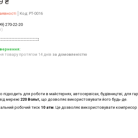
9 ₴
аявності
Код:
PT-0016
99) 270-22-20
r)
ня товару протягом 14 днів
за домовленістю
о підходить для роботи в майстернях, автосервісах, будівництві, для га
від мережі
220 Вольт,
що дозволяє використовувати його будь-де.
мальний робочий тиск
10 атм
. Це дозволяє використовувати компресор