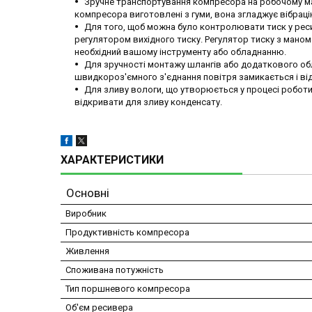
Зручне транспортування компресора на робочому ма
компресора виготовлені з гуми, вона згладжує вібраці
Для того, щоб можна було контролювати тиск у реси
регулятором вихідного тиску. Регулятор тиску з мано
необхідний вашому інструменту або обладнанню.
Для зручності монтажу шлангів або додаткового обл
швидкороз'ємного з'єднання повітря замикається і відк
Для зливу вологи, що утворюється у процесі роботи
відкривати для зливу конденсату.
ХАРАКТЕРИСТИКИ
Основні
Виробник
Продуктивність компресора
Живлення
Споживана потужність
Тип поршневого компресора
Об'єм ресивера