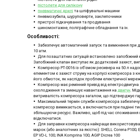
пістолети для силікону
пневматичні дрилі
та шліфувальні машини
пневмозубила, шуруповерти, заклепочники
пристрої підкачування та продування
шиномонтажне, поліграфічне обладнання та ін.
Особливості:
Забезпечує автоматичний запуск та вимкнення при 
10 атм.
Для позаштатних ситуацій встановлено запобіжний кл
Запобіжний клапан виступає як додатковий захист, ви
Компресор PT-0016 із об'ємом ресивера на 50 л надо
елементом є захист струму на корпусі компресора з к
його обмоток, як наслідок проблем електричної мереж
Компресор має ремінний привід від електродвигуна 
охолодження та зменшує навантаження на
двигун
. Мі
витривалість компресора загалом, що підтверджує гар
Максимальний термін служби компресора забезпечує
компресор вимикається, а включається при падінні тиск
збільшуючи ресурс. Важливо, щоб під час споживання 
відключатися.
Для заправки компресора найкраще використовувати,
марок (або аналогічних за якістю): SHELL Corena P100; 
EP VD-L 100; INA Komprina 100; AGIP Dicrea 100