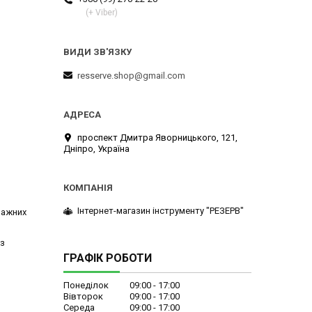
(+ Viber)
resserve.shop@gmail.com
проспект Дмитра Яворницького, 121,
Дніпро, Україна
Інтернет-магазин інструменту "РЕЗЕРВ"
ражних
 з
ГРАФІК РОБОТИ
Понеділок
09:00
17:00
Вівторок
09:00
17:00
Середа
09:00
17:00