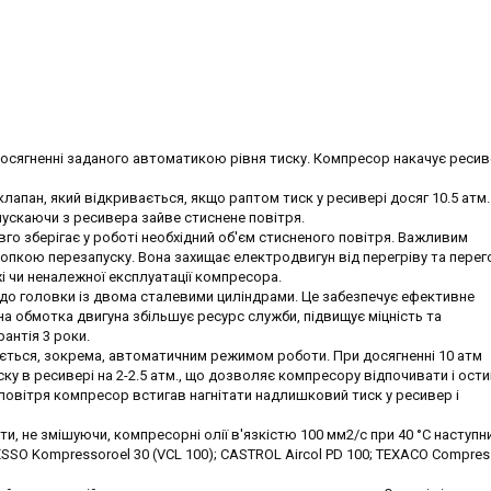
досягненні заданого автоматикою рівня тиску. Компресор накачує ресив
апан, який відкривається, якщо раптом тиск у ресивері досяг 10.5 атм.
пускаючи з ресивера зайве стиснене повітря.
вго зберігає у роботі необхідний об'єм стисненого повітря. Важливим
нопкою перезапуску. Вона захищає електродвигун від перегріву та пере
і чи неналежної експлуатації компресора.
до головки із двома сталевими циліндрами. Це забезпечує ефективне
дна обмотка двигуна збільшує ресурс служби, підвищує міцність та
антія 3 роки.
ться, зокрема, автоматичним режимом роботи. При досягненні 10 атм
у в ресивері на 2-2.5 атм., що дозволяє компресору відпочивати і ости
повітря компресор встигав нагнітати надлишковий тиск у ресивер і
 не змішуючи, компресорні олії в'язкістю 100 мм2/с при 40 °C наступн
ESSO Kompressoroel 30 (VCL 100); CASTROL Aircol PD 100; TEXACO Compress