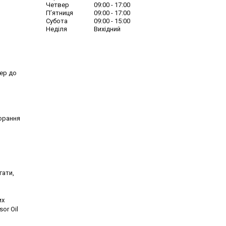
Четвер
09:00
17:00
Пʼятниця
09:00
17:00
Субота
09:00
15:00
Неділя
Вихідний
ер до
горання
гати,
их
or Oil