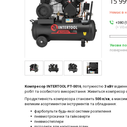
15 99
Немає в н
+380 (
(+ Vibe
повернен
Компресор INTERTOOL PT-0016
, потужністю
3 кВт
відмінн
робіт та особистого використання. Живиться компресор 
Продуктивність компресора становить
500 л/хв
, а макси
великим асортиментом інструментів та обладнання:
фарбопульти будь-якої системи розпилення
пневмотріскачки та гайковерти
пневмостеплери
пістолети для нагнітання рідин