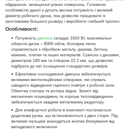
обдирання, зачищення різних поверхонь. Головною
особливістю даної є досить висока потужність і великий
діаметр робочого диска, яка дозволяє працювати із
заготовками більшого розміру і виробляти глибший пропил.
Особливості:
Потужність
двигуна
складає 1650 Вт, максимальні
обороти диска – 8000 об/хв, болгарка легко
справляється з обробкою металу, дерева, бетону,
каменю, плитки та інших матеріалів. Сумісна з дисками,
діаметром 180 мм та отвором 22.2 мм, що дозволяє
підібрати до неї оснащення стандартних розмірів.
Ефективне охолодження двигуна забезпечується
великими вентиляційними отворами, які служать
швидкого відведення гарячого повітря з робочої зони.
Обмотка статора та ротора мідна. Захист від
механічних пошкоджень та хороше тепловідведення
забезпечуються завдяки металевому редуктору.
Для комфортної роботи в комплекті постачається
додаткова ручка, що встановлюється з двох сторін. Під
великим пальцем знаходиться кнопка блокування від
випадкового включення.