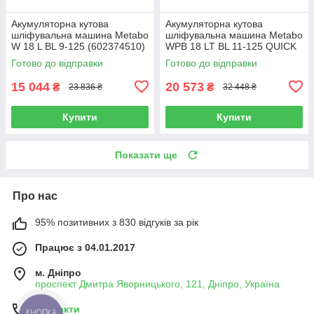
Акумуляторна кутова
Акумуляторна кутова
шліфувальна машина Metabo
шліфувальна машина Metabo
W 18 L BL 9-125 (602374510)
WPB 18 LT BL 11-125 QUICK
(613057660) 2X5.5AH LIHD
Готово до відправки
Готово до відправки
15 044
20 573
₴
₴
23 836 ₴
32 448 ₴
Купити
Купити
Показати ще
Про нас
95% позитивних з 830 відгуків за рік
Працює з 04.01.2017
м. Дніпро
проспект Дмитра Яворницького, 121, Дніпро, Україна
Контакти
КНОПКА