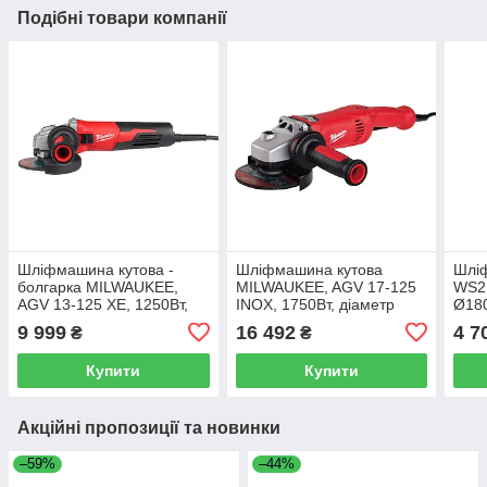
Подібні товари компанії
Шліфмашина кутова -
Шліфмашина кутова
Шлі
болгарка MILWAUKEE,
MILWAUKEE, AGV 17-125
WS21
AGV 13-125 XE, 1250Вт,
INOX, 1750Вт, діаметр
Ø180
діаметр 125мм (2800-
125мм (2000-7600 об/хв)
43мм
9 999
16 492
4 7
₴
₴
11500 об/хв) (захисний
(захисний кожух,
кожух, опорна та затис
антивібраційна рукоять, о
Купити
Купити
Акційні пропозиції та новинки
–59%
–44%