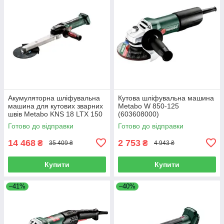
Акумуляторна шліфувальна
Кутова шліфувальна машина
машина для кутових зварних
Metabo W 850-125
швів Metabo KNS 18 LTX 150
(603608000)
Inox Каркас (600191850)
Готово до відправки
Готово до відправки
14 468
2 753
₴
₴
35 409 ₴
4 943 ₴
Купити
Купити
–41%
–40%