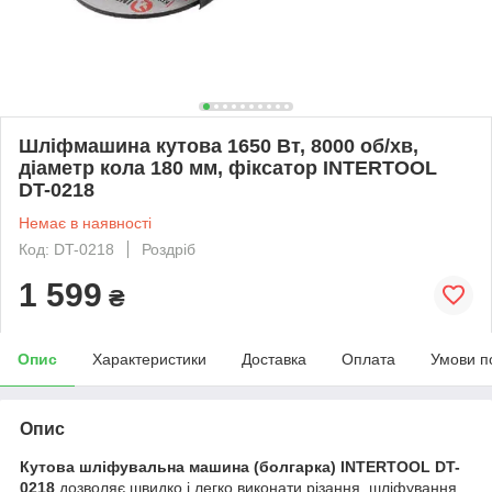
Шліфмашина кутова 1650 Вт, 8000 об/хв,
діаметр кола 180 мм, фіксатор INTERTOOL
DT-0218
Немає в наявності
Код: DT-0218
Роздріб
1 599
₴
Опис
Характеристики
Доставка
Оплата
Умови п
Опис
Кутова шліфувальна машина (болгарка) INTERTOOL DT-
0218
дозволяє швидко і легко виконати різання, шліфування,