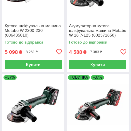
Кутова шліфувальна машина
Акумуляторна кутова
Metabo W 2200-230
шліфувальна машина Metabo
(606435010)
W 18 7-125 (602371850)
Готово до відправки
Готово до відправки
5 098
4 588
₴
₴
8 261 ₴
7 383 ₴
Купити
Купити
–37%
НОВИНКА
–37%