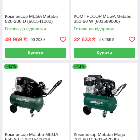
Компресор MEGA Metabo
КОМПРЕСОР MEGA Metabo
520-200 D (601541000)
350-50 W (601589000)
Готово до відправки
Готово до відправки
49 969
32 633
₴
₴
90 203 ₴
58 286 ₴
Купити
Купити
–43%
–43%
Компресор Metabo MEGA
Компресор Metabo Mega
550-90 D (601540000)
700-90 D (601542000)