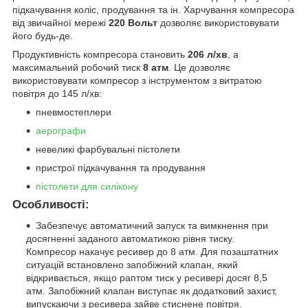
підкачування коліс, продування та ін. Харчування компресора
від звичайної мережі
220 Вольт
дозволяє використовувати
його будь-де.
Продуктивність компресора становить
206 л/хв
, а
максимальний робочий тиск
8 атм
. Це дозволяє
використовувати компресор з інструментом з витратою
повітря до 145 л/хв:
пневмостеплери
аерографи
невеликі фарбувальні пістолети
пристрої підкачування та продування
пістолети для силікону
Особливості:
Забезпечує автоматичний запуск та вимкнення при
досягненні заданого автоматикою рівня тиску.
Компресор накачує ресивер до 8 атм. Для позаштатних
ситуацій встановлено запобіжний клапан, який
відкривається, якщо раптом тиск у ресивері досяг 8,5
атм. Запобіжний клапан виступає як додатковий захист,
випускаючи з ресивера зайве стиснене повітря.