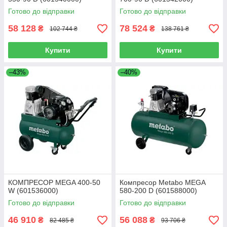
Готово до відправки
Готово до відправки
58 128
78 524
₴
₴
102 744 ₴
138 761 ₴
Купити
Купити
–43%
–40%
КОМПРЕСОР MEGA 400-50
Компресор Metabo MEGA
W (601536000)
580-200 D (601588000)
Готово до відправки
Готово до відправки
46 910
56 088
₴
₴
82 485 ₴
93 706 ₴