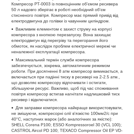
Компресор PT-0003 із повноцінним об'ємом ресивера
50 л надовго зберігає в роботі необхідний об'єм
стисненого повітря. Компресор має прямий привід від
електродвигуна до голівки із чавунним циліндром.
Важливим елементом є захист струму на корпусі
компресора з кнопкою перезапуску. Вона захищає
електродвигун від перегріву та перегорання його
обмоток, як наслідок проблем електричної мережі чи
неналежної експлуатації компресора.
Максимальний термін служби компресора
забезпечується, зокрема, автоматичним режимом
роботи. При досягненні 8 атм компресор вимикається, а
включається при падінні тиску в ресивері на 2-2.5 атм.,
що дозволяє компресору відпочивати і остигати,
збільшуючи ресурс. Важливо, щоб під час споживання
повітря компресор встигав нагнітати надлишковий тиск
ресивер і відключатися.
Для заправки компресора найкраще використовувати,
не змішуючи, компресорні олії в'язкістю 100мм2/с при
40°C, наступних марок (або аналогічних за якістю):
SHELL Corena P100; ESSO Kompressoroel 30 (VCL 100);
CASTROL Aircol PD 100; TEXACO Compressor Oil EP VD-