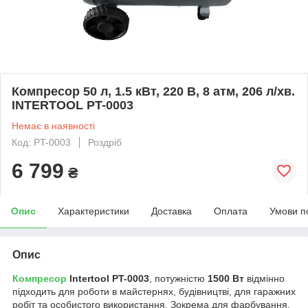
Компресор 50 л, 1.5 кВт, 220 В, 8 атм, 206 л/хв.
INTERTOOL PT-0003
Немає в наявності
Код: PT-0003
Роздріб
6 799
₴
Опис
Характеристики
Доставка
Оплата
Умови п
Опис
Компресор
Intertool PT-0003
, потужністю
1500 Вт
відмінно
підходить для роботи в майстернях, будівництві, для гаражних
робіт та особистого використання. Зокрема для фарбування,