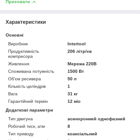
Приховати
Характеристики
Основні
Виробник
Intertool
Продуктивність
206 літр/хв
компресора
Живлення
Мережа 220В
Споживана потужність
1500 Вт
Об'єм ресивера
50 л
Кількість циліндрів
1
Вага
31 кг
Гарантійний термін
12 міс
Додаткові параметри
Тип двигуна
асинхронний однофазний
Робочий тиск, атм
8
Тип приводу
коаксіальний