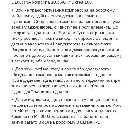
L 100; INA Komprina 100; AGIP Dicrea 100
Зручне транспортування компресора на робочому
майданчику здійснюється двома колесами та
рукояткою. Опорні ніжки компресора виготовлені з гуми,
вона згладжує вібрацію і виступає в ролі елемента, що
амортизує. Для того, щоб можна було контролювати
тиск у ресивері і тиск на виході, компресор оснащений
двома манометрами і регулятором вихідного тиску.
Регулятор тиску з манометром дозволяє регулювати та
постійно підтримувати вихідний тиск необхідний вашому
інструменту або обладнанню.
Для зручності монтажу шлангів або додаткового
обладнання компресор має швидкознімні з'єднання.
При від'єднанні від швидкороз'ємного з'єднання повітря
замикається і відкривається тільки при під'єднанні
відповідної частини з'єднання.
Для зливу вологи, що утворюється у процесі роботи,
на дні ресивера розташований зливальний клапан. Його
потрібно періодично відкривати для зливу конденсату.
Компресор PT-0003 має компактні габаритні та не
займе багато місця на робочому майданчику.