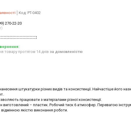
аявності
Код:
PT-0402
99) 270-22-20
r)
ня товару протягом 14 днів
за домовленістю
несення штукатурки різних видів та консистенції. Найчастіше його на
т.
озволяють працювати з матеріалами різної консистенції.
 він виготовлений – пластик. Робочий тиск 6 атмосфер. Перевагою інстру
а відмінною якістю виконання роботи.