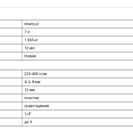
Intertool
7 л
1.365 кг
12 міс
Новий
225-400 л/хв
4; 6; 8 мм
12 мм
пластик
гравітаційний
1/4"
до 6