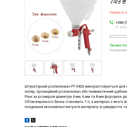
749 ₴
Немає в н
+380 (
(+ Vibe
повернен
Штукатурний розпилювач РТ-0402 використовується для на
хопер, проекційний розпилювач або пневматичний шубоме
Різні за розміром діаметри 4 мм, 6 мм та 8 мм форсунок д
Об'єм верхнього бачка становить 7 л, а матеріал з якого
поєднання економічної витрати матеріалу зі швидкістю т