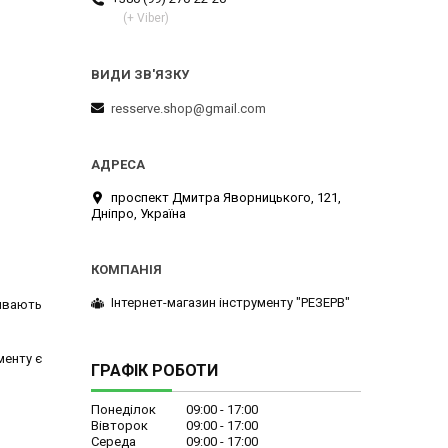
(+ Viber)
resserve.shop@gmail.com
проспект Дмитра Яворницького, 121,
Дніпро, Україна
Інтернет-магазин інструменту "РЕЗЕРВ"
зивають
менту є
ГРАФІК РОБОТИ
Понеділок
09:00
17:00
Вівторок
09:00
17:00
Середа
09:00
17:00