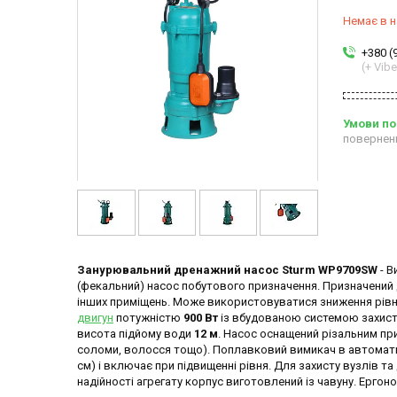
Немає в н
+380 (
(+ Vibe
повернен
Занурювальний дренажний насос Sturm WP9709SW
- В
(фекальний) насос побутового призначення. Призначений дл
інших приміщень. Може використовуватися зниження рівн
двигун
потужністю
900 Вт
із вбудованою системою захисту
висота підйому води
12 м
. Насос оснащений різальним при
соломи, волосся тощо). Поплавковий вимикач в автомат
см) і включає при підвищенні рівня. Для захисту вузлів 
надійності агрегату корпус виготовлений із чавуну. Ергон