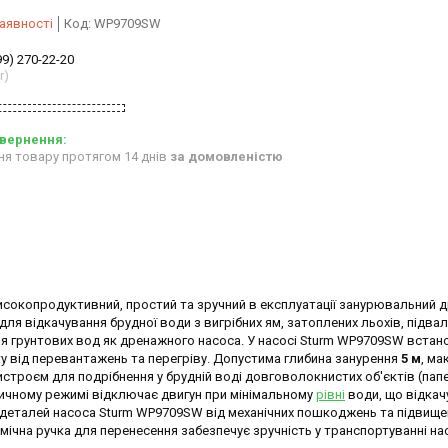
аявності
Код:
WP9709SW
99) 270-22-20
r)
ня товару протягом 14 днів
за домовленістю
исокопродуктивний, простий та зручний в експлуатації занурювальний 
я відкачування брудної води з вигрібних ям, затоплених льохів, підвал
я грунтових вод як дренажного насоса. У насосі Sturm WP9709SW встан
 від перевантажень та перегріву. Допустима глибина занурення
5 м
, м
строєм для подрібнення у брудній воді довговолокнистих об'єктів (папе
ичному режимі відключає двигун при мінімальному
рівні
води, що відкач
та деталей насоса Sturm WP9709SW від механічних пошкоджень та підвищ
омічна ручка для перенесення забезпечує зручність у транспортуванні на