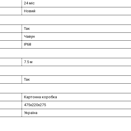
24 міс
Новий
Так
Чавун
IP68
7.5 м
Так
Картонна коробка
475x220x275
Україна