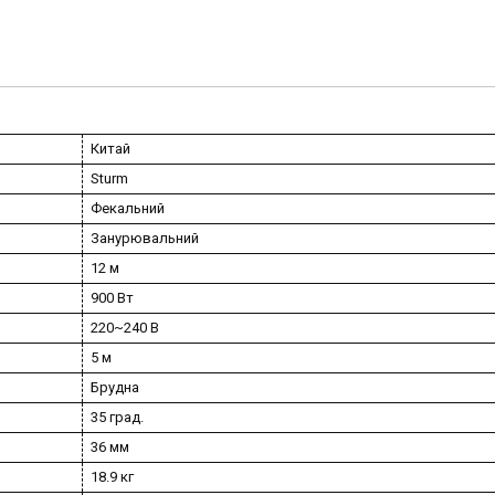
Китай
Sturm
Фекальний
Занурювальний
12 м
900 Вт
220~240 В
5 м
Брудна
35 град.
36 мм
18.9 кг