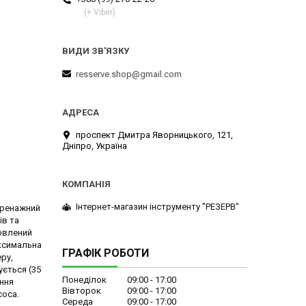
(+ Viber)
resserve.shop@gmail.com
проспект Дмитра Яворницького, 121,
Дніпро, Україна
Інтернет-магазин інструменту "РЕЗЕРВ"
дренажний
ів та
овлений
аксимальна
ГРАФІК РОБОТИ
ру,
ується (35
Понеділок
09:00
17:00
ення
Вівторок
09:00
17:00
соса.
Середа
09:00
17:00