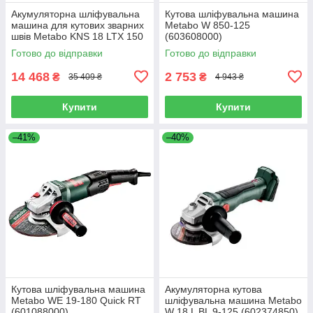
Акумуляторна шліфувальна
Кутова шліфувальна машина
машина для кутових зварних
Metabo W 850-125
швів Metabo KNS 18 LTX 150
(603608000)
Inox Каркас (600191850)
Готово до відправки
Готово до відправки
14 468
2 753
₴
₴
35 409 ₴
4 943 ₴
Купити
Купити
–41%
–40%
Кутова шліфувальна машина
Акумуляторна кутова
Metabo WE 19-180 Quick RT
шліфувальна машина Metabo
(601088000)
W 18 L BL 9-125 (602374850)