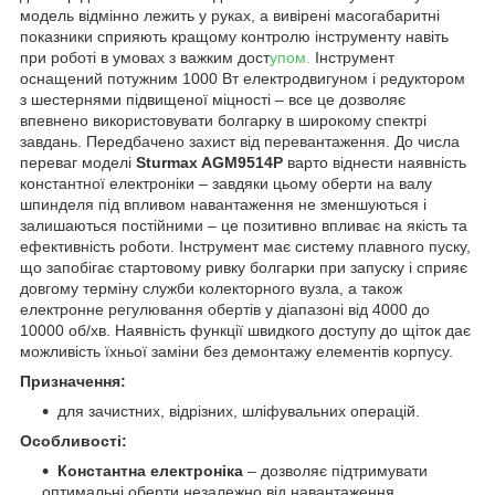
модель відмінно лежить у руках, а вивірені масогабаритні
показники сприяють кращому контролю інструменту навіть
при роботі в умовах з важким дост
упом.
Інструмент
оснащений потужним 1000 Вт електродвигуном і редуктором
з шестернями підвищеної міцності – все це дозволяє
впевнено використовувати болгарку в широкому спектрі
завдань. Передбачено захист від перевантаження. До числа
переваг моделі
Sturmax AGM9514P
варто віднести наявність
константної електроніки – завдяки цьому оберти на валу
шпинделя під впливом навантаження не зменшуються і
залишаються постійними – це позитивно впливає на якість та
ефективність роботи. Інструмент має систему плавного пуску,
що запобігає стартовому ривку болгарки при запуску і сприяє
довгому терміну служби колекторного вузла, а також
електронне регулювання обертів у діапазоні від 4000 до
10000 об/хв. Наявність функції швидкого доступу до щіток дає
можливість їхньої заміни без демонтажу елементів корпусу.
Призначення:
для зачистних, відрізних, шліфувальних операцій.
Особливості:
Константна електроніка
– дозволяє підтримувати
оптимальні оберти незалежно від навантаження.