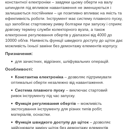
константної електроніки – завдяки цьому оберти на валу
шпинделя під впливом навантаження не зменшуються і
залишаються постійними – це позитивно впливає на якість та
ефективність роботи. Інструмент має систему плавного пуску,
що запобігає стартовому ривку болгарки при запуску і сприяє
довгому терміну служби колекторного вузла, а також
електронне регулювання обертів у діапазоні від 4000 до
10000 об/хв. Наявність функції швидкого доступу до щіток дає
можливість їхньої заміни без демонтажу елементів корпусу.
Призначення:
для зачистних, відрізних, шліфувальних операцій.
Особливості:
Константна електроніка
– дозволяє підтримувати
оптимальні оберти незалежно від навантаження.
Система плавного пуску
– виключає стартовий
ривок інструменту під час запуску.
Функція регулювання обертів
– можливість
застосування інструменту для різних типів робіт,
матеріалів, оснастки.
Функція швидкого доступу до щіток
– дозволяє
здійснювати заміну щіток без демонтажу елементів