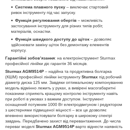
Система плавного пуску
– виключає стартовий
ривок інструменту під час запуску.
Функція регулювання обертів
– можливість
застосування інструменту для різних типів робіт,
матеріалів, оснастки.
Функція швидкого доступу до щіток
– дозволяє
здійснювати заміну щіток без демонтажу елементів
корпусу.
Гарантійні зобов’язання
: на електроінструмент Sturmax
професійної лінійки діє гарантія 36 місяців.
Sturmax AGM9514P
– надійна та продуктивна болгарка
(КШМ) професійної лінійки інструменту
Sturmax
під робочий
діаметр диска 125 мм. Завдяки оптимальному компонуванню
модель відмінно лежить у руках, а вивірені масогабаритні
показники сприяють кращому контролю інструменту навіть
при роботі в умовах з важким доступом. Інструмент
оснащений потужним 1000 Вт електродвигуном і редуктором
з шестернями підвищеної міцності – все це дозволяє
впевнено використовувати болгарку в широкому спектрі
завдань. Передбачено захист від перевантаження. До числа
переваг моделі
Sturmax AGM9514P
варто віднести наявність