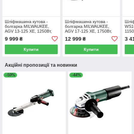
Шліфмашина кутова -
Шліфмашина кутова -
Шлі
болгарка MILWAUKEE,
болгарка MILWAUKEE,
WS10
AGV 13-125 XE, 1250Вт,
AGV 17-125 XE, 1750Вт,
1150
діаметр 125мм (2800-
діаметр 125мм (захисний
3,12
9 999
12 999
3 4
₴
₴
11500 об/хв) (захисний
кожух, опорна та затискна
кожух, опорна та затис
гайки, ключ, бі
Купити
Купити
Акційні пропозиції та новинки
–59%
–44%