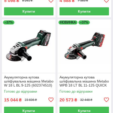
5 098
4 588
₴
₴
8 261 ₴
7 383 ₴
Купити
Купити
–37%
НОВИНКА
–37%
Акумуляторна кутова
Акумуляторна кутова
шліфувальна машина Metabo
шліфувальна машина Metabo
W 18 L BL 9-125 (602374510)
WPB 18 LT BL 11-125 QUICK
(613057660) 2X5.5AH LIHD
Готово до відправки
Готово до відправки
15 044
20 573
₴
₴
23 836 ₴
32 448 ₴
Купити
Купити