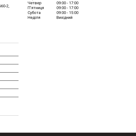
Четвер
09:00
17:00
60-2,
Пʼятниця
09:00
17:00
Субота
09:00
15:00
Неділя
Вихідний