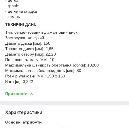
- цегла
- граніт
- цегляна кладка
- камінь
ТЕХНІЧНІ ДАНІ:
Тип: сегментований діамантовий диск
Застосування: сухий
Діаметр диска [мм]: 150
Товщина диска [мм]: 2,65
Діаметр отвору [мм]: 22,23
Поверхня алмазу [мм]: 10
Максимальна швидкість обертання [об/хв]: 10200
Максимальна лінійна швидкість [м/с]: 80
Розмір упаковки [мм]: 190 x 160
Вага [кг]: 0,222
Приховати
Характеристики
Основні атрибути