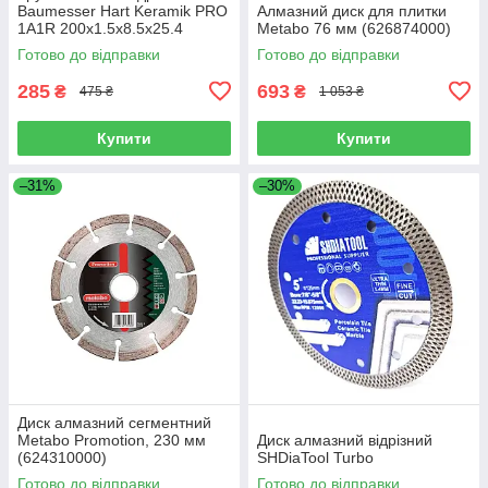
Baumesser Hart Keramik PRO
Алмазний диск для плитки
1A1R 200x1.5х8.5х25.4
Metabo 76 мм (626874000)
(91320448015)
Готово до відправки
Готово до відправки
285
693
₴
₴
475 ₴
1 053 ₴
Купити
Купити
–31%
–30%
Диск алмазний сегментний
Metabo Promotion, 230 мм
Диск алмазний відрізний
(624310000)
SHDiaTool Turbo
Готово до відправки
Готово до відправки