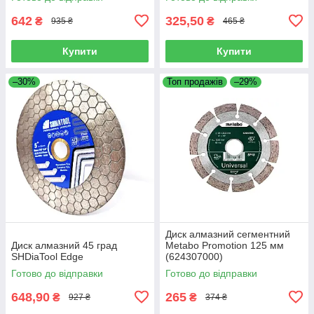
642
325,50
₴
₴
935 ₴
465 ₴
Купити
Купити
–30%
Топ продажів
–29%
Диск алмазний сегментний
Диск алмазний 45 град
Metabo Promotion 125 мм
SHDiaTool Edge
(624307000)
Готово до відправки
Готово до відправки
648,90
265
₴
₴
927 ₴
374 ₴