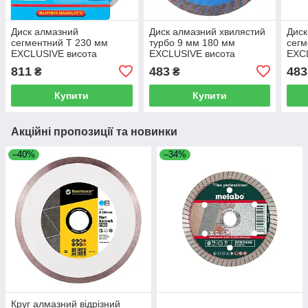
Диск алмазний
Диск алмазний хвилястий
Диск
сегментний T 230 мм
турбо 9 мм 180 мм
сегм
EXCLUSIVE висота
EXCLUSIVE висота
EXC
сегмента 10 мм, C4803
сегмента 10 мм, C4814
сегм
811
483
483
₴
₴
Купити
Купити
Акційні пропозиції та новинки
–40%
–34%
Круг алмазний відрізний