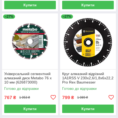
Купити
Купити
–27%
–27%
Універсальний сегментний
Круг алмазний вiдрiзний
алмазний диск Metabo 76 х
1A1RSS V 230x2,6/1,8x6x22,2
10 мм (626873000)
Pro Rex Baumesser
910315547017
Готово до відправки
Готово до відправки
767
799
₴
₴
1 053 ₴
1 089 ₴
Купити
Купити