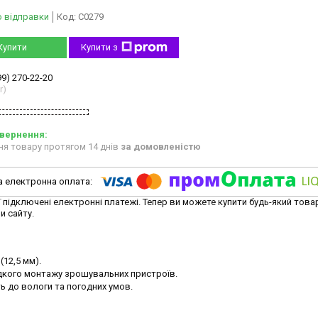
о відправки
Код:
C0279
Купити
Купити з
99) 270-22-20
r)
ня товару протягом 14 днів
за домовленістю
ї підключені електронні платежі. Тепер ви можете купити будь-який това
и сайту.
12,5 мм).
дкого монтажу зрошувальних пристроїв.
сть до вологи та погодних умов.