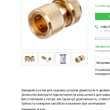
Готово д
+380 (
(+ Vibe
повернен
У компані
покидаюч
Швидкий роз’єм для садових шлангів діаметром ½ дюйма (
Дозволяє виконати підключення на кінці шланга для шви
Виготовлений з латуні, він гарантує довговічність, стійкі
Зубчаста поверхня запобігає ковзанню при затягуванні.
ТЕХНІЧНІ ДАНІ: