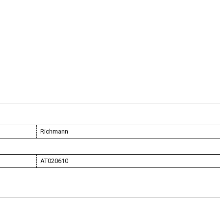
Richmann
AT020610