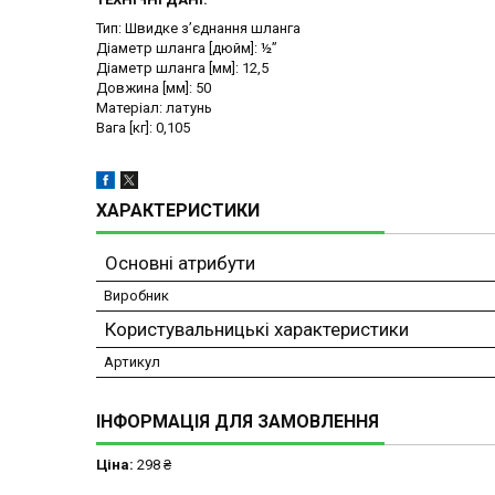
Тип: Швидке з’єднання шланга
Діаметр шланга [дюйм]: ½”
Діаметр шланга [мм]: 12,5
Довжина [мм]: 50
Матеріал: латунь
Вага [кг]: 0,105
ХАРАКТЕРИСТИКИ
Основні атрибути
Виробник
Користувальницькі характеристики
Артикул
ІНФОРМАЦІЯ ДЛЯ ЗАМОВЛЕННЯ
Ціна:
298 ₴