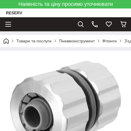
Наявність та ціну просимо уточнювати
RESERV
Товари та послуги
Пневмоінструмент
Фітинги
З'є