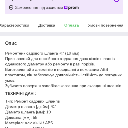
Замовлення під захистом
Характеристики
Доставка
Оплата
Умови повернення
Опис
Ремонтник садового шланга ¾” (19 мм).
Призначений для постійного з'єднання двох кінців шлангів
однакового діаметру або ремонту в разі порізів.
Виготовлений з алюмінію в поєднанні з нековзким ABS-
пластиком, він забезпечує довговічність і стійкість до погодних
умов.
Зубчаста поверхня запобігає ковзанню при складанні шлангів.
ТЕХНІЧНІ ДАНІ:
Тип: Ремонт садових шлангів
Діаметр шланга [дюйм]: ¾”
Діаметр шланга [мм]: 19
Довжина [мм]: 55
Матеріал: алюміній / ABS