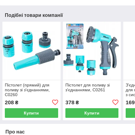
Подібні товари компанії
Пістолет (прямий) для
Пістолет для поливу зі
З'єд
поливу зі з'єднаннями,
з'єднаннями, C0261
для 
C0260
з си
Clab
208
378
169
₴
₴
Купити
Купити
Про нас