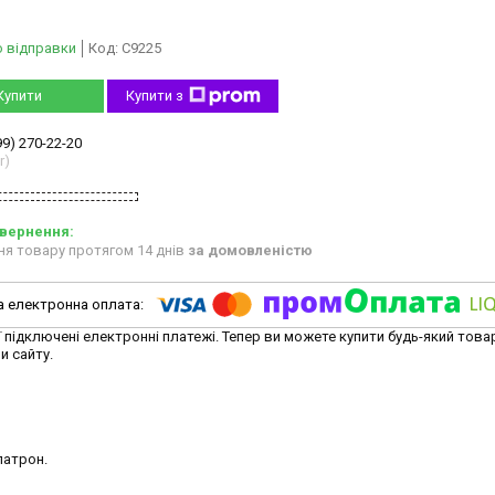
о відправки
Код:
C9225
Купити
Купити з
99) 270-22-20
r)
ня товару протягом 14 днів
за домовленістю
ї підключені електронні платежі. Тепер ви можете купити будь-який това
и сайту.
патрон.