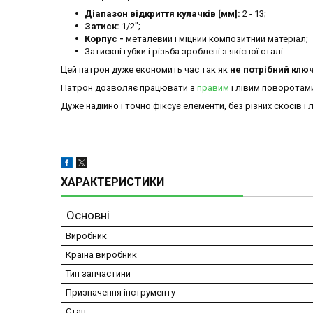
Діапазон відкриття кулачків [мм]:
2 - 13;
Затиск:
1/2";
Корпус -
металевий і міцний композитний матеріал;
Затискні губки і різьба зроблені з якісної сталі.
Цей патрон дуже економить час так як
не потрібний клю
Патрон дозволяє працювати з
правим
і лівим поворотам
Дуже надійно і точно фіксує елементи, без різних скосів і 
ХАРАКТЕРИСТИКИ
Основні
Виробник
Країна виробник
Тип запчастини
Призначення інструменту
Стан