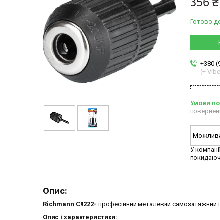
356 ₴
Готово д
+380 (
(+ Vibe
повернен
У компані
покидаюч
Опис:
Richmann C9222-
професійний металевий самозатяжний 
Опис і характеристики: