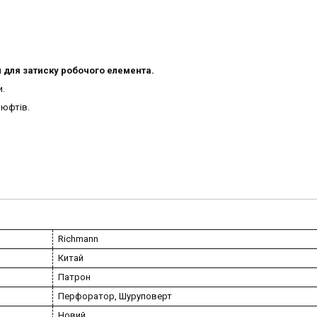
ч для затиску робочого елемента.
и.
люфтів.
Richmann
Китай
Патрон
Перфоратор, Шуруповерт
Новий