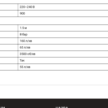
220~240 В
900
1.5 м
8 бар
160 л/хв
65 л/хв
3500 об/хв
Так
55 л/хв