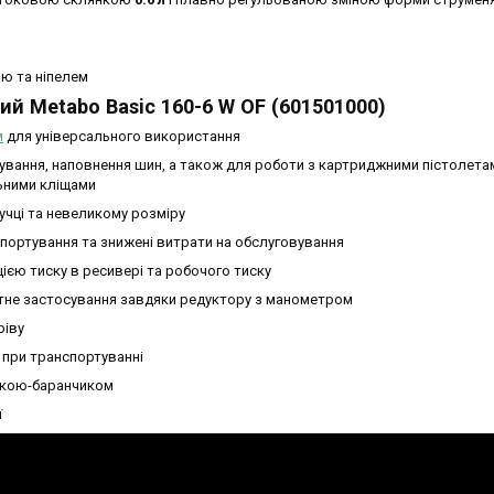
ю та ніпелем
й Metabo Basic 160-6 W OF (601501000)
м
для універсального використання
дування, наповнення шин, а також для роботи з картриджними пістолета
ьними кліщами
учці та невеликому розміру
портування та знижені витрати на обслуговування
ією тиску в ресивері та робочого тиску
етне застосування завдяки редуктору з манометром
ріву
 при транспортуванні
учкою-баранчиком
ї