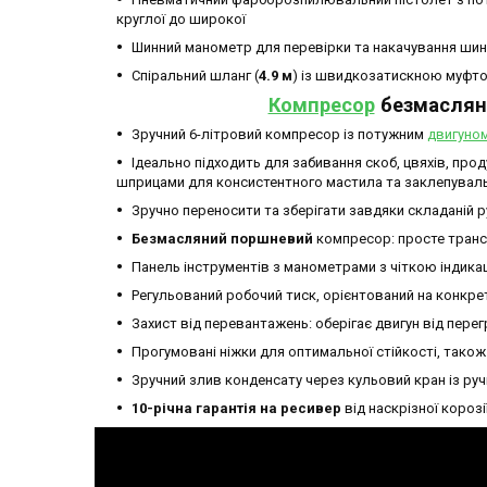
круглої до широкої
Шинний манометр для перевірки та накачування шин
Спіральний шланг (
4.9 м
) із швидкозатискною муфто
Компресор
безмасляни
Зручний 6-літровий компресор із потужним
двигуно
Ідеально підходить для забивання скоб, цвяхів, про
шприцами для консистентного мастила та заклепувал
Зручно переносити та зберігати завдяки складаній р
Безмасляний поршневий
компресор: просте транс
Панель інструментів з манометрами з чіткою індикац
Регульований робочий тиск, орієнтований на конкр
Захист від перевантажень: оберігає двигун від перег
Прогумовані ніжки для оптимальної стійкості, також
Зручний злив конденсату через кульовий кран із р
10-річна гарантія на ресивер
від наскрізної корозі