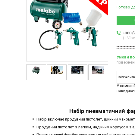
Готово д
+380 (
(+ Vibe
повернен
У компані
покидаюч
Набір пневматичний фар
Набір включає продувний пістолет, шинний маноме
Продувний пістолет з легким, надійним корпусом з а
Пневматичний фарборозпилювальний пістолет з п