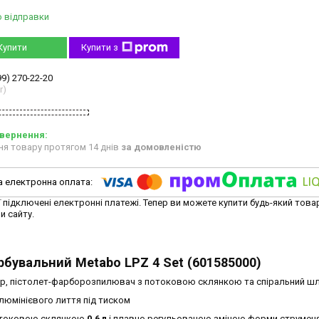
о відправки
Купити
Купити з
99) 270-22-20
r)
ня товару протягом 14 днів
за домовленістю
ї підключені електронні платежі. Тепер ви можете купити будь-який това
и сайту.
бувальний Metabo LPZ 4 Set (601585000)
тр, пістолет-фарборозпилювач з потоковою склянкою та спіральний шл
люмінієвого лиття під тиском
отоковою склянкою
0.6 л
і плавно регульованою зміною форми струменя