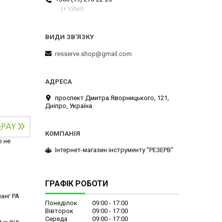
(+ Viber)
resserve.shop@gmail.com
проспект Дмитра Яворницького, 121,
Дніпро, Україна
р не
Інтернет-магазин інструменту "РЕЗЕРВ"
ГРАФІК РОБОТИ
анг РА
Понеділок
09:00
17:00
Вівторок
09:00
17:00
Середа
09:00
17:00
 — від