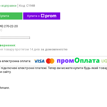
о відправки
Код:
C1948
Купити
Купити з
99) 270-22-20
r)
ня товару протягом 14 днів
за домовленістю
ї підключені електронні платежі. Тепер ви можете купити будь-який това
и сайту.
chmann.