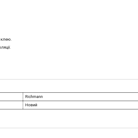
д клею.
ляції.
Richmann
Новий