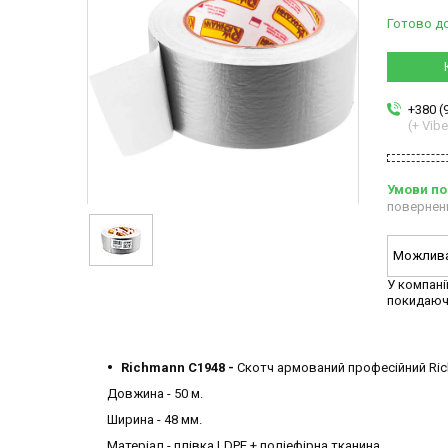
Готово д
+380 (
(+ Vibe
повернен
У компані
покидаюч
Richmann C1948 -
Скотч армований професійний Ri
Довжина - 50 м.
Ширина - 48 мм.
Матеріал - плівка LDPE + поліефірна тканина.