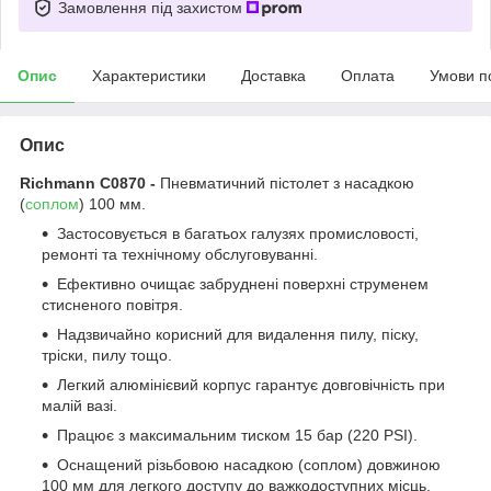
Замовлення під захистом
Опис
Характеристики
Доставка
Оплата
Умови п
Опис
Richmann C0870 -
Пневматичний пістолет з насадкою
(
соплом
) 100 мм.
Застосовується в багатьох галузях промисловості,
ремонті та технічному обслуговуванні.
Ефективно очищає забруднені поверхні струменем
стисненого повітря.
Надзвичайно корисний для видалення пилу, піску,
тріски, пилу тощо.
Легкий алюмінієвий корпус гарантує довговічність при
малій вазі.
Працює з максимальним тиском 15 бар (220 PSI).
Оснащений різьбовою насадкою (соплом) довжиною
100 мм для легкого доступу до важкодоступних місць,