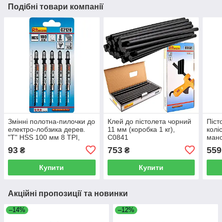
Подібні товари компанії
Змінні полотна-пилочки до
Клей до пістолета чорний
Піст
електро-лобзика дерев.
11 мм (коробка 1 кг),
колі
"T" HSS 100 мм 8 TPI,
C0841
мано
швидкий різ, 5 ел., C2128
C08
93
753
559
₴
₴
Купити
Купити
Акційні пропозиції та новинки
–14%
–12%