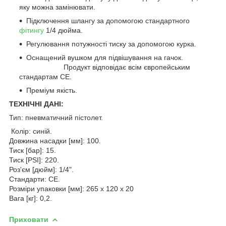
яку можна замінювати.
Підключення шлангу за допомогою стандартного
фітингу
1/4 дюйма.
Регулювання потужності тиску за допомогою курка.
Оснащений вушком для підвішування на гачок.
Продукт відповідає всім європейським
стандартам CE.
Преміум якість.
ТЕХНІЧНІ ДАНІ:
Тип: пневматичний пістолет.
Колір: синій.
Довжина насадки [мм]: 100.
Тиск [бар]: 15.
Тиск [PSI]: 220.
Роз'єм [дюйм]: 1/4".
Стандарти: CE.
Розміри упаковки [мм]: 265 x 120 x 20
Вага [кг]: 0,2.
Приховати