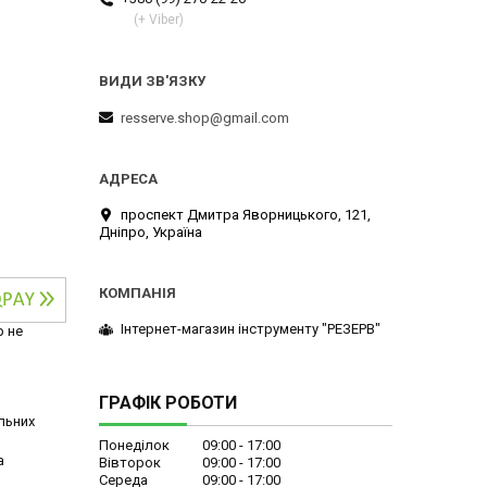
(+ Viber)
resserve.shop@gmail.com
проспект Дмитра Яворницького, 121,
Дніпро, Україна
Інтернет-магазин інструменту "РЕЗЕРВ"
р не
ГРАФІК РОБОТИ
льних
Понеділок
09:00
17:00
а
Вівторок
09:00
17:00
Середа
09:00
17:00