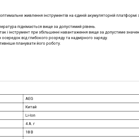
 оптимальне живлення інструментів на єдиній акумуляторній платформі 
пература піднімається вище за допустимий рівень.
так і інструмент при збільшенні навантаження вище за допустиме значен
н осередок від глибокого розряду та надмірного заряду.
тивніше планувати його роботу.
AEG
Китай
Li-Ion
4 А. г
18 В