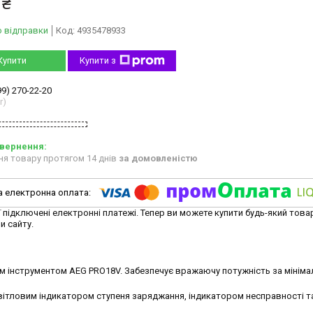
 ₴
о відправки
Код:
4935478933
Купити
Купити з
99) 270-22-20
r)
ня товару протягом 14 днів
за домовленістю
ї підключені електронні платежі. Тепер ви можете купити будь-який това
и сайту.
м інструментом AEG PRO18V. Забезпечує вражаючу потужність за мініма
вітловим індикатором ступеня заряджання, індикатором несправності т