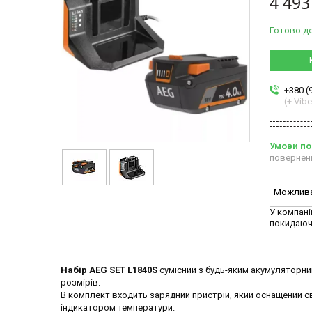
4 493
Готово д
+380 (
(+ Vibe
повернен
У компані
покидаюч
Набір AEG SET L1840S
сумісний з будь-яким акумуляторни
розмірів.
В комплект входить зарядний пристрій, який оснащений с
індикатором температури.