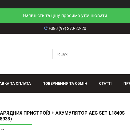
Наявність та ціну просимо уточнювати
+380 (99) 270-22-20
АВКА ТА ОПЛАТА
ПОВЕРНЕННЯ ТА ОБМІН
СТАТТІ
ПР
ЗАРЯДНИХ ПРИСТРОЇВ + АКУМУЛЯТОР AEG SET L1840S
8933)