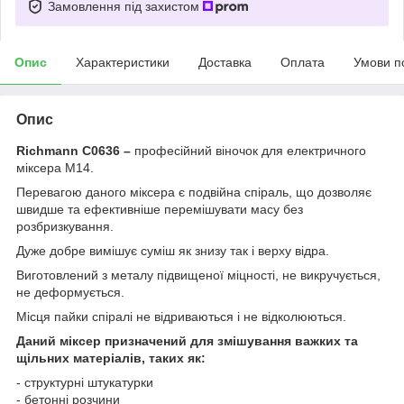
Замовлення під захистом
Опис
Характеристики
Доставка
Оплата
Умови п
Опис
Richmann C0636 –
професійний віночок для електричного
міксера M14.
Перевагою даного міксера є подвійна спіраль, що дозволяє
швидше та ефективніше перемішувати масу без
розбризкування.
Дуже добре вимішує суміш як знизу так і верху відра.
Виготовлений з металу підвищеної міцності, не викручується,
не деформується.
Місця пайки спіралі не відриваються і не відколюються.
Даний міксер призначений для змішування важких та
щільних матеріалів, таких як:
- структурні штукатурки
- бетонні розчини