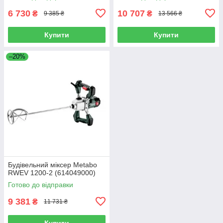
6 730
10 707
₴
₴
9 385 ₴
13 566 ₴
Купити
Купити
–20%
Будівельний міксер Metabo
RWEV 1200-2 (614049000)
Готово до відправки
9 381
₴
11 731 ₴
Купити