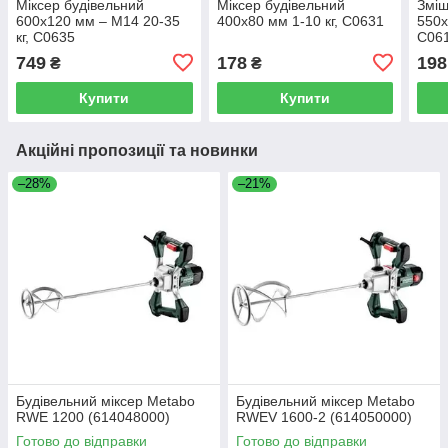
Міксер будівельний
Міксер будівельний
Зміш
600х120 мм – M14 20-35
400х80 мм 1-10 кг, C0631
550х
кг, C0635
C06
749
178
198
₴
₴
Купити
Купити
Акційні пропозиції та новинки
–28%
–21%
Будівельний міксер Metabo
Будівельний міксер Metabo
RWE 1200 (614048000)
RWEV 1600-2 (614050000)
Готово до відправки
Готово до відправки