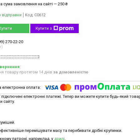
а сума замовлення на сайті — 250 ₴
о відправки
Код:
C0612
Купити
Купити з
99) 270-22-20
r)
ня товару протягом 14 днів
за домовленістю
ї підключені електронні платежі. Тепер ви можете купити будь-який това
и сайту.
сумішей.
фективніше перемішувати масу та перебивати дрібні крупинки.
ному патроні, наприклад, у
дрилі
.