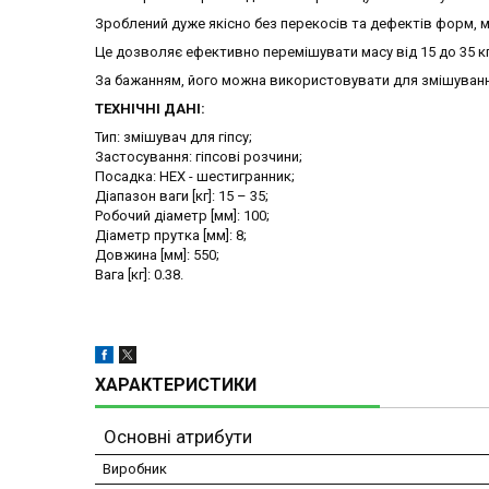
Зроблений дуже якісно без перекосів та дефектів форм, м
Це дозволяє ефективно перемішувати масу від 15 до 35 кг
За бажанням, його можна використовувати для змішуванн
ТЕХНІЧНІ ДАНІ:
Тип: змішувач для гіпсу;
Застосування: гіпсові розчини;
Посадка: HEX - шестигранник;
Діапазон ваги [кг]: 15 – 35;
Робочий діаметр [мм]: 100;
Діаметр прутка [мм]: 8;
Довжина [мм]: 550;
Вага [кг]: 0.38.
ХАРАКТЕРИСТИКИ
Основні атрибути
Виробник