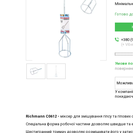
Мінімальн
Готово д
+380 (
(+ Vibe
повернен
У компані
покидаюч
Richmann C0612 -
міксер для змішування гіпсу та гіпових 
Спеціальна форма робочої частини дозволяє швидше та е
Шестигранний тримач дозволяє розміщувати його у затиск