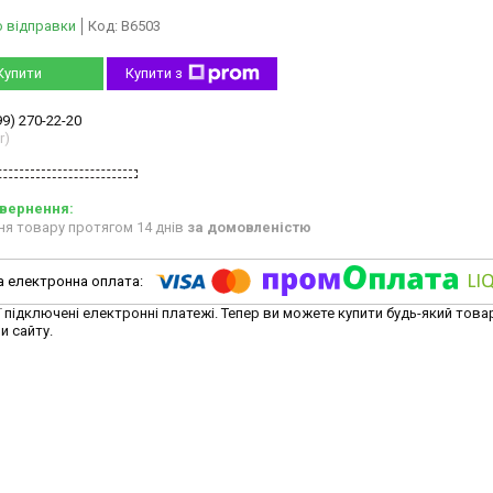
о відправки
Код:
B6503
Купити
Купити з
99) 270-22-20
r)
ня товару протягом 14 днів
за домовленістю
ї підключені електронні платежі. Тепер ви можете купити будь-який това
и сайту.