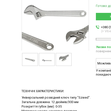
Готово д
+380 (
(+ Vibe
повернен
У компані
покидаюч
ТЕХНІЧНІ ХАРАКТЕРИСТИКИ:
Універсальний розвідний ключ типу "Szwed".
Загальна довжина: 12 дюймів/300 мм
Розкриття губок (мм): 0-35
Метрична шкала: нанесена лазером.