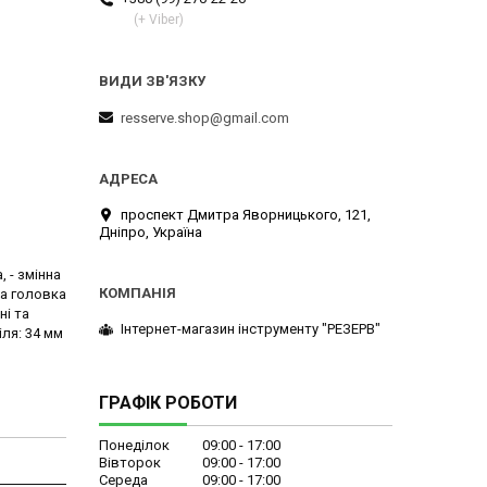
(+ Viber)
resserve.shop@gmail.com
проспект Дмитра Яворницького, 121,
Дніпро, Україна
 - змінна
на головка
ні та
Інтернет-магазин інструменту "РЕЗЕРВ"
іля: 34 мм
ГРАФІК РОБОТИ
Понеділок
09:00
17:00
Вівторок
09:00
17:00
Середа
09:00
17:00