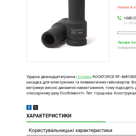
Немає в н
+380 (
(+ Vibe
повернен
Ударна дванадцятигранна
головка
ROCKFORCE RF-46810034 
насадка для електричних та пневматичних гайковертів. В
витримує високі динамічні навантаження, тому підходить д
слюсарному цеху.Особливості- Тип: торцьова- Конструкція:
ХАРАКТЕРИСТИКИ
Користувальницькі характеристики