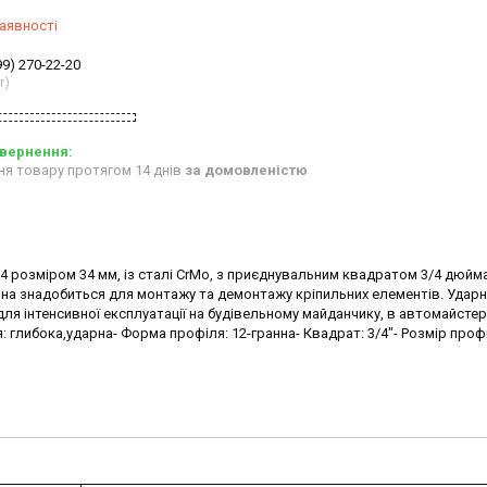
аявності
99) 270-22-20
r)
ня товару протягом 14 днів
за домовленістю
розміром 34 мм, із сталі CrMo, з приєднувальним квадратом 3/4 дюймa,
она знадобиться для монтажу та демонтажу кріпильних елементів. Удар
ля інтенсивної експлуатації на будівельному майданчику, в автомайстер
 глибока,ударна- Форма профіля: 12-гранна- Квадрат: 3/4"- Розмір проф