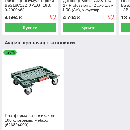
Гайковерт акумуляторний
Детектор Bosch GMS 120-
Гайк
BSS18C12Z-0 AEG, 18В,
27 Professional, 2 акб 1.5V
BSS
0-2900об/
LR6 (AA), у футлярі
18В,
хв,360Нм,1/2",2,3кг
хв,3
4 594
4 764
13 
₴
₴
Купити
Купити
Акційні пропозиції та новинки
–28%
Платформа на роликах до
100 кілограмів, Metabo
(626894000)