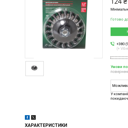
124 ₴
Мінімальн
Готово д
+380 (
(+ Vibe
повернен
У компані
покидаюч
ХАРАКТЕРИСТИКИ